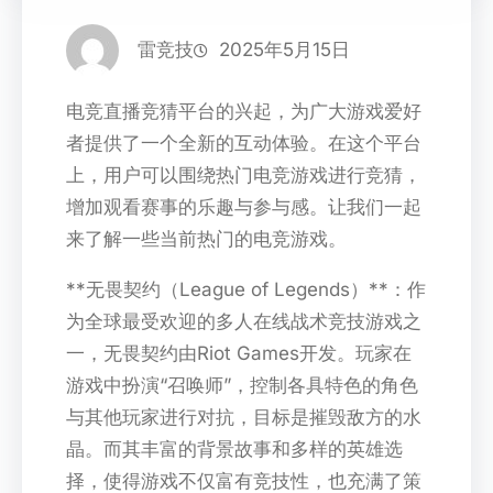
雷竞技
2025年5月15日
电竞直播竞猜平台的兴起，为广大游戏爱好
者提供了一个全新的互动体验。在这个平台
上，用户可以围绕热门电竞游戏进行竞猜，
增加观看赛事的乐趣与参与感。让我们一起
来了解一些当前热门的电竞游戏。
**无畏契约（League of Legends）**：作
为全球最受欢迎的多人在线战术竞技游戏之
一，无畏契约由Riot Games开发。玩家在
游戏中扮演“召唤师”，控制各具特色的角色
与其他玩家进行对抗，目标是摧毁敌方的水
晶。而其丰富的背景故事和多样的英雄选
择，使得游戏不仅富有竞技性，也充满了策