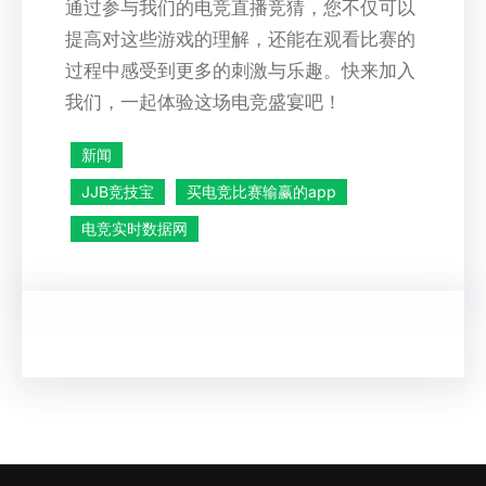
通过参与我们的电竞直播竞猜，您不仅可以
提高对这些游戏的理解，还能在观看比赛的
过程中感受到更多的刺激与乐趣。快来加入
我们，一起体验这场电竞盛宴吧！
新闻
JJB竞技宝
买电竞比赛输赢的app
电竞实时数据网