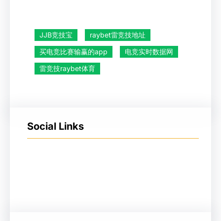
JJB竞技宝
raybet雷竞技地址
买电竞比赛输赢的app
电竞实时数据网
雷竞技raybet体育
Social Links
Facebook
Twitter
LinkedIn
Instagram