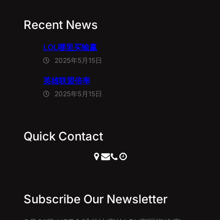
Recent News
LOL哪里买输赢
2025年5月15日
英雄联盟倍率
2025年5月15日
Quick Contact
Subscribe Our Newsletter