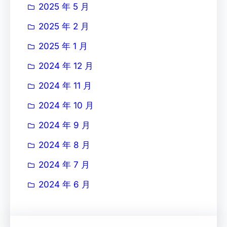
2025 年 5 月
2025 年 2 月
2025 年 1 月
2024 年 12 月
2024 年 11 月
2024 年 10 月
2024 年 9 月
2024 年 8 月
2024 年 7 月
2024 年 6 月