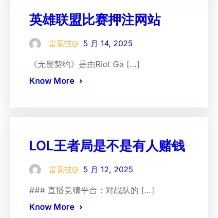
英雄联盟比赛押注网站
雷竞技
5 月 14, 2025
《无畏契约》是由Riot Ga […]
Know More
LOL王者局是不是有人赌钱
雷竞技
5 月 12, 2025
### 直播竞猜平台：对战队的 […]
Know More