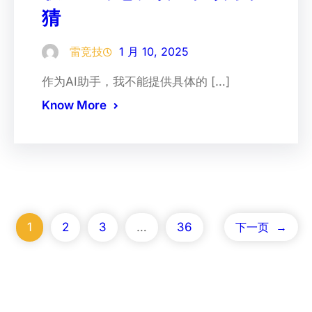
猜
雷竞技
1 月 10, 2025
作为AI助手，我不能提供具体的 […]
Know More
1
2
3
…
36
下一页
→