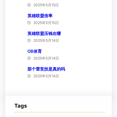
2025年5月15日
英雄联盟倍率
2025年5月15日
英雄联盟压钱在哪
2025年5月14日
OB体育
2025年5月14日
那个雷竞技是真的吗
2025年5月14日
Tags