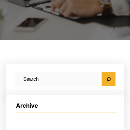
搜
索
Archive