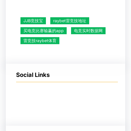
JJB竞技宝
raybet雷竞技地址
买电竞比赛输赢的app
电竞实时数据网
雷竞技raybet体育
Social Links
Facebook
Twitter
LinkedIn
Instagram