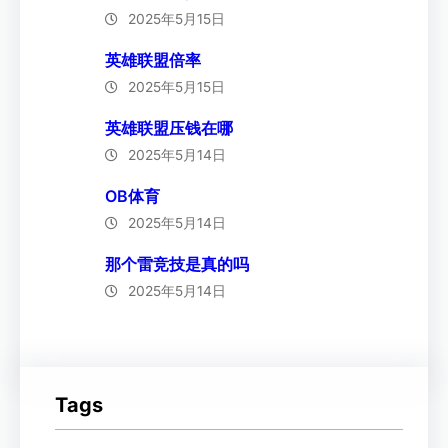
2025年5月15日
英雄联盟倍率
2025年5月15日
英雄联盟压钱在哪
2025年5月14日
OB体育
2025年5月14日
那个雷竞技是真的吗
2025年5月14日
Tags