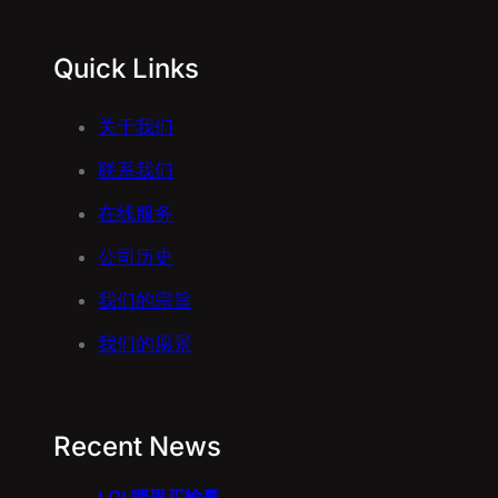
Quick Links
关于我们
联系我们
在线服务
公司历史
我们的宗旨
我们的愿景
Recent News
LOL哪里买输赢