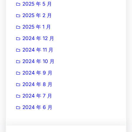
2025 年 5 月
2025 年 2 月
2025 年 1 月
2024 年 12 月
2024 年 11 月
2024 年 10 月
2024 年 9 月
2024 年 8 月
2024 年 7 月
2024 年 6 月