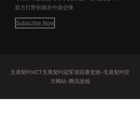
双方打野初期在中路交锋
Subscribe Now
无畏契约VCT无畏契约冠军巡回赛竞猜-无畏契约官
方网站-腾讯游戏