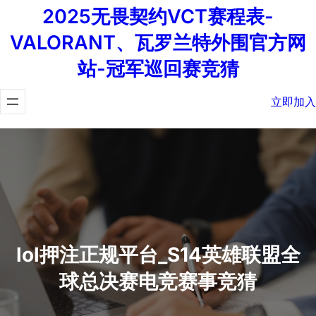
2025无畏契约VCT赛程表-
VALORANT、瓦罗兰特外围官方网
站-冠军巡回赛竞猜
立即加入
lol押注正规平台_S14英雄联盟全
球总决赛电竞赛事竞猜