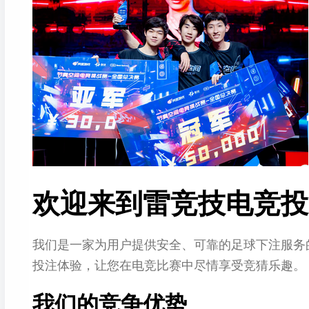
欢迎来到雷竞技电竞投
我们是一家为用户提供安全、可靠的足球下注服务
投注体验，让您在电竞比赛中尽情享受竞猜乐趣。
我们的竞争优势