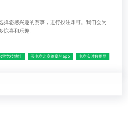
选择您感兴趣的赛事，进行投注即可。我们会为
多惊喜和乐趣。
bet雷竞技地址
买电竞比赛输赢的app
电竞实时数据网