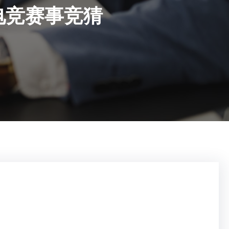
赛电竞赛事竞猜