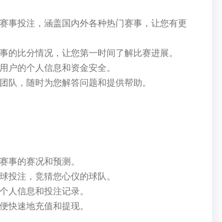
赛事投注，涵盖国内外各种热门赛事，让您有更
事的比分情况，让您第一时间了解比赛进展。
用户的个人信息和资金安全。
团队，随时为您解答问题和提供帮助。
赛事的赛况和预测。
球投注，竞猜您心仪的球队。
个人信息和投注记录。
便快速地充值和提现。