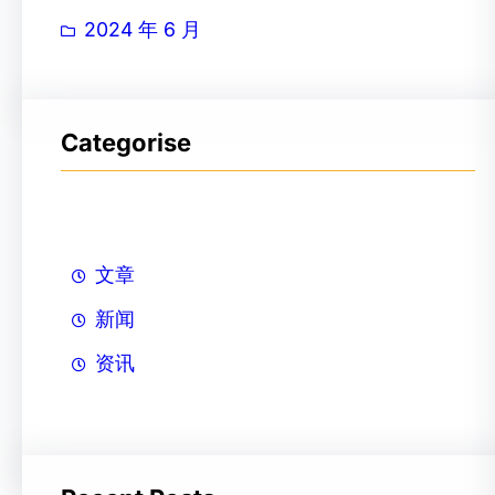
2024 年 6 月
Categorise
文章
新闻
资讯