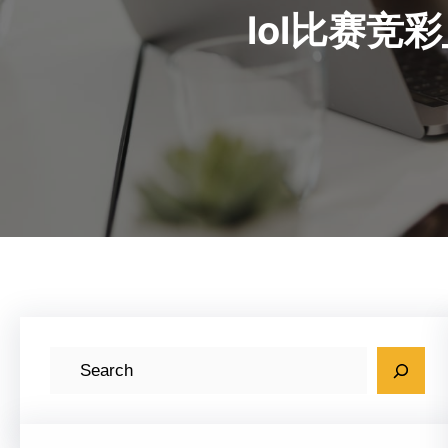
lol比赛竞
搜
索