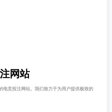
注网站
的电竞投注网站。我们致力于为用户提供极致的