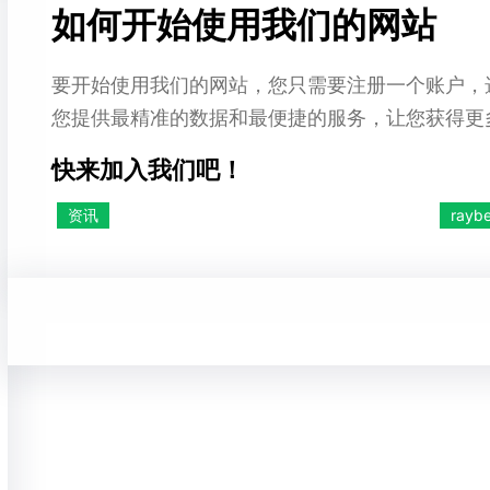
如何开始使用我们的网站
要开始使用我们的网站，您只需要注册一个账户，
您提供最精准的数据和最便捷的服务，让您获得更
快来加入我们吧！
资讯
ray