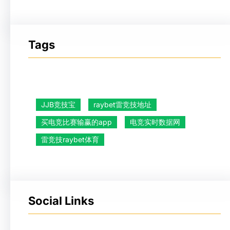
Tags
JJB竞技宝
raybet雷竞技地址
买电竞比赛输赢的app
电竞实时数据网
雷竞技raybet体育
Social Links