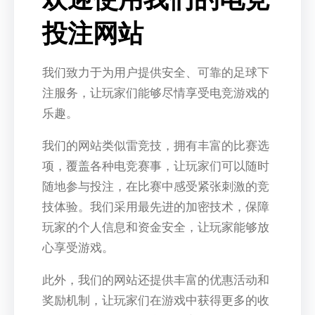
投注网站
我们致力于为用户提供安全、可靠的足球下
注服务，让玩家们能够尽情享受电竞游戏的
乐趣。
我们的网站类似雷竞技，拥有丰富的比赛选
项，覆盖各种电竞赛事，让玩家们可以随时
随地参与投注，在比赛中感受紧张刺激的竞
技体验。我们采用最先进的加密技术，保障
玩家的个人信息和资金安全，让玩家能够放
心享受游戏。
此外，我们的网站还提供丰富的优惠活动和
奖励机制，让玩家们在游戏中获得更多的收