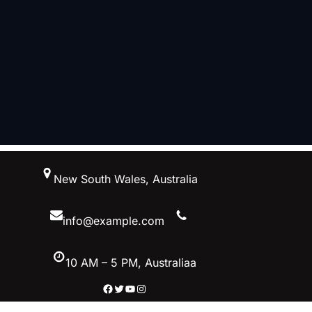
New South Wales, Australia
info@example.com
10 AM – 5 PM, Australiaa
Facebook
Twitter
YouTube
Instagram