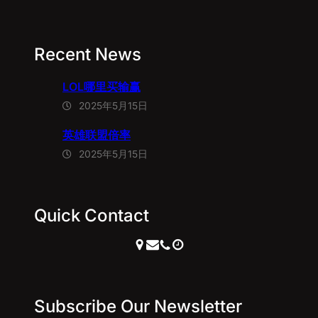
Recent News
LOL哪里买输赢
2025年5月15日
英雄联盟倍率
2025年5月15日
Quick Contact
Subscribe Our Newsletter