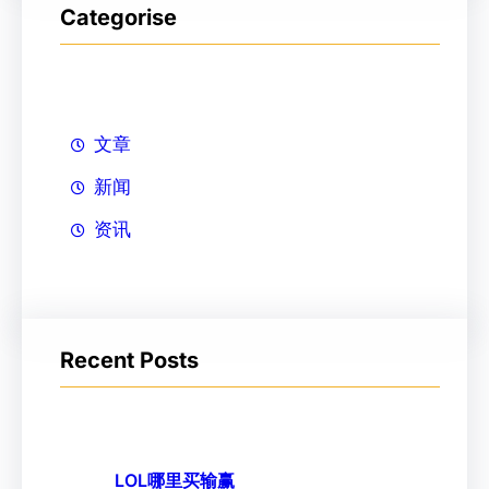
Categorise
文章
新闻
资讯
Recent Posts
LOL哪里买输赢