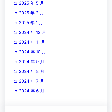
2025 年 5 月
2025 年 2 月
2025 年 1 月
2024 年 12 月
2024 年 11 月
2024 年 10 月
2024 年 9 月
2024 年 8 月
2024 年 7 月
2024 年 6 月