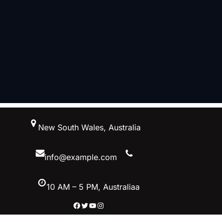
New South Wales, Australia
info@example.com
10 AM – 5 PM, Australiaa
Facebook
Twitter
YouTube
Instagram