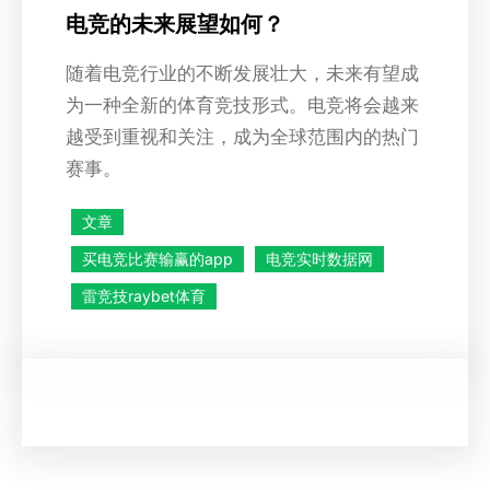
电竞的未来展望如何？
随着电竞行业的不断发展壮大，未来有望成
为一种全新的体育竞技形式。电竞将会越来
越受到重视和关注，成为全球范围内的热门
赛事。
文章
买电竞比赛输赢的app
电竞实时数据网
雷竞技raybet体育