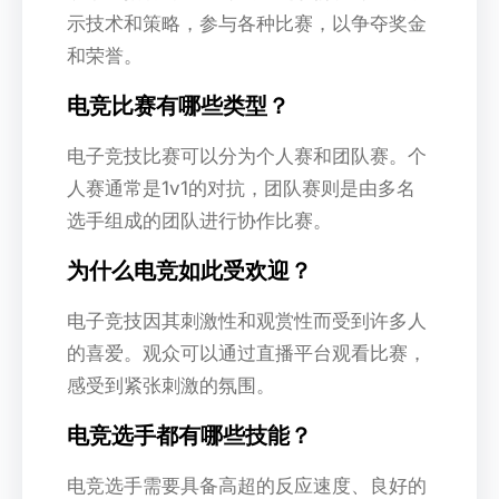
示技术和策略，参与各种比赛，以争夺奖金
和荣誉。
电竞比赛有哪些类型？
电子竞技比赛可以分为个人赛和团队赛。个
人赛通常是1v1的对抗，团队赛则是由多名
选手组成的团队进行协作比赛。
为什么电竞如此受欢迎？
电子竞技因其刺激性和观赏性而受到许多人
的喜爱。观众可以通过直播平台观看比赛，
感受到紧张刺激的氛围。
电竞选手都有哪些技能？
电竞选手需要具备高超的反应速度、良好的