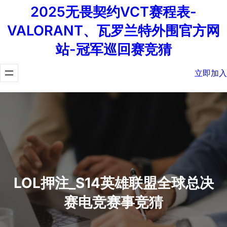
2025无畏契约VCT赛程表-
VALORANT、瓦罗兰特外围官方网
站-冠军巡回赛竞猜
立即加入
LOL押注_S14英雄联盟全球总决
赛电竞赛事竞猜