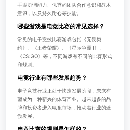
手眼协调能力、优秀的团队合作意识和战术
意识，以及持久耐心等技能。
哪些游戏是电竞比赛的常见选择？
常见的电子竞技比赛游戏包括《无畏契
约》、《王者荣耀》、《星际争霸II》、
《CS:GO》等，不同游戏有不同的比赛形式
和规则。
电竞行业有哪些发展趋势？
电子竞技行业正处于快速发展阶段，未来有
望成为一种新兴的体育产业。越来越多的品
牌和投资者进入电竞市场，推动着行业的蓬
勃发展。
电竞比赛的规则是怎样的？