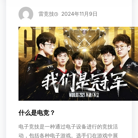
雷竞技
2024年11月9日
什么是电竞？
电子竞技是一种通过电子设备进行的竞技活
动，包括各种电子游戏。选手们在游戏中展