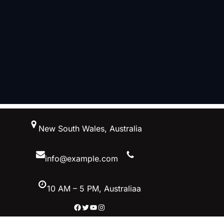
New South Wales, Australia
info@example.com
10 AM – 5 PM, Australiaa
Facebook
Twitter
YouTube
Instagram