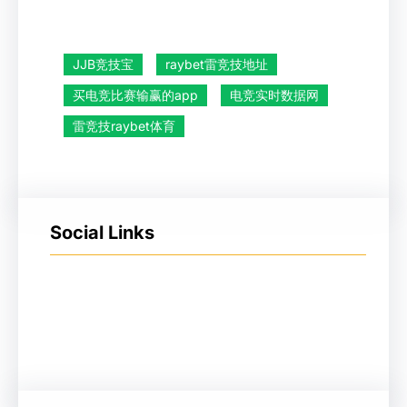
JJB竞技宝
raybet雷竞技地址
买电竞比赛输赢的app
电竞实时数据网
雷竞技raybet体育
Social Links
Facebook
Twitter
LinkedIn
Instagram