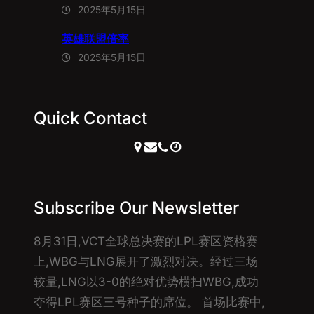
2025年5月15日
英雄联盟倍率
2025年5月15日
Quick Contact
Subscribe Our Newsletter
8月31日,VCT全球总决赛的LPL赛区资格赛
上,WBG与LNG展开了激烈对决。经过三场
较量,LNG以3-0的绝对优势横扫WBG,成功
夺得LPL赛区三号种子的席位。 首场比赛中,