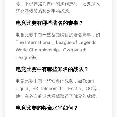
练，不仅要提高自己的操作技巧，还要深入
研究游戏策略和对手的战术。
电竞比赛有哪些著名的赛事？
电竞比赛中有一些备受瞩目的著名赛事，如
The International、League of Legends
World Championship、Overwatch
League等。
电竞比赛中有哪些知名的战队？
电竞比赛中有一些知名的战队，如Team
Liquid、SK Telecom T1、Fnatic、OG等，
他们在各自的游戏领域取得了优异的成绩。
电竞比赛的奖金水平如何？