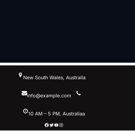
New South Wales, Australia
info@example.com
10 AM – 5 PM, Australiaa
Facebook
Twitter
YouTube
Instagram