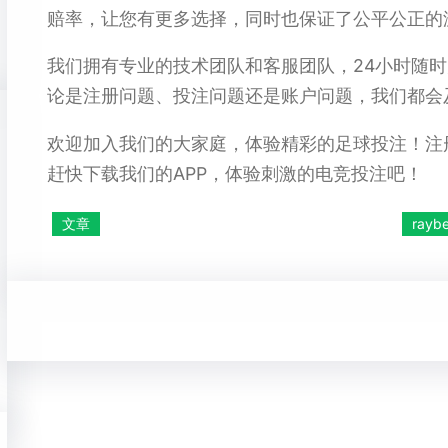
赔率，让您有更多选择，同时也保证了公平公正的
我们拥有专业的技术团队和客服团队，24小时随
论是注册问题、投注问题还是账户问题，我们都会
欢迎加入我们的大家庭，体验精彩的足球投注！注
赶快下载我们的APP，体验刺激的电竞投注吧！
文章
ray