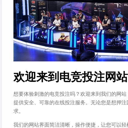
欢迎来到电竞投注网站
想要体验刺激的电竞投注吗？欢迎来到我们的网站
提供安全、可靠的在线投注服务。无论您是想押注
求。
我们的网站界面简洁清晰，操作便捷，让您可以轻