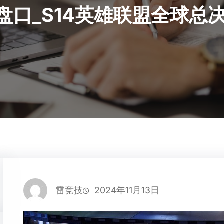
看盘口_S14英雄联盟全球总
雷竞技
2024年11月13日