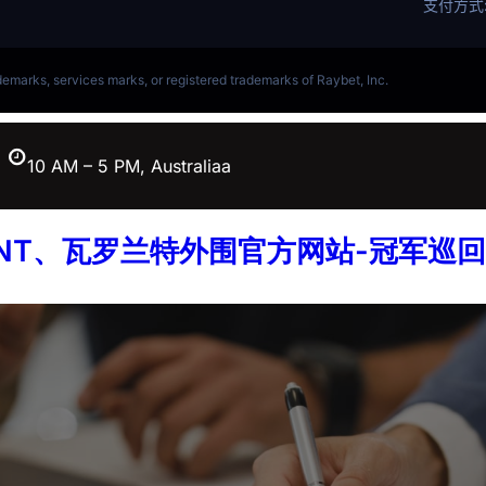
10 AM – 5 PM, Australiaa
RANT、瓦罗兰特外围官方网站-冠军巡