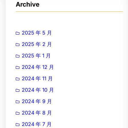
Archive
2025 年 5 月
2025 年 2 月
2025 年 1 月
2024 年 12 月
2024 年 11 月
2024 年 10 月
2024 年 9 月
2024 年 8 月
2024 年 7 月