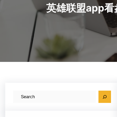
英雄联盟app
搜
索