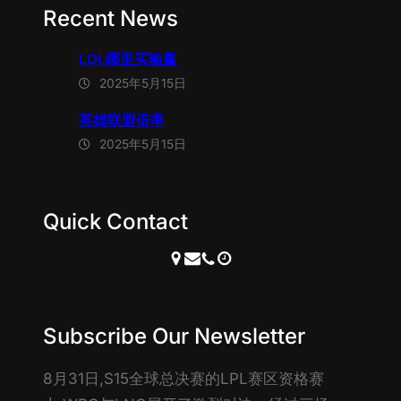
Recent News
LOL哪里买输赢
2025年5月15日
英雄联盟倍率
2025年5月15日
Quick Contact
Subscribe Our Newsletter
8月31日,S15全球总决赛的LPL赛区资格赛