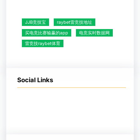
JJB竞技宝
raybet雷竞技地址
买电竞比赛输赢的app
电竞实时数据网
雷竞技raybet体育
Social Links
Facebook
Twitter
LinkedIn
Instagram