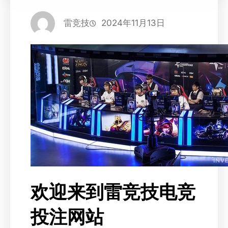
雷竞技
2024年11月13日
欢迎来到雷竞技电竞
投注网站