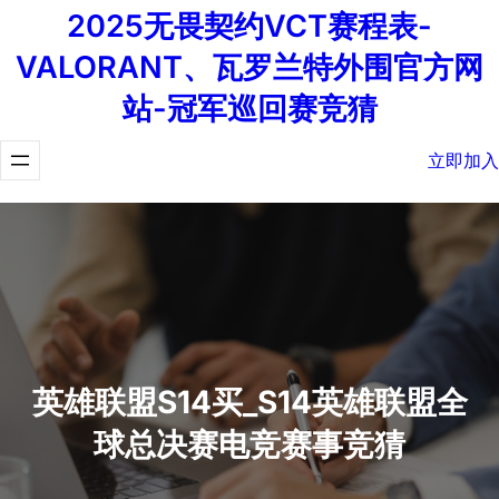
2025无畏契约VCT赛程表-
VALORANT、瓦罗兰特外围官方网
站-冠军巡回赛竞猜
立即加入
英雄联盟S14买_S14英雄联盟全
球总决赛电竞赛事竞猜