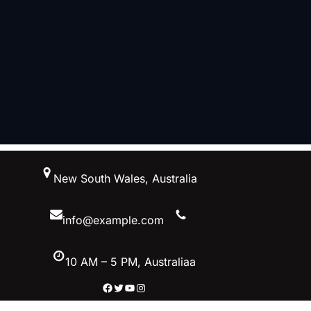
New South Wales, Australia
info@example.com
10 AM – 5 PM, Australiaa
Facebook
Twitter
YouTube
Instagram