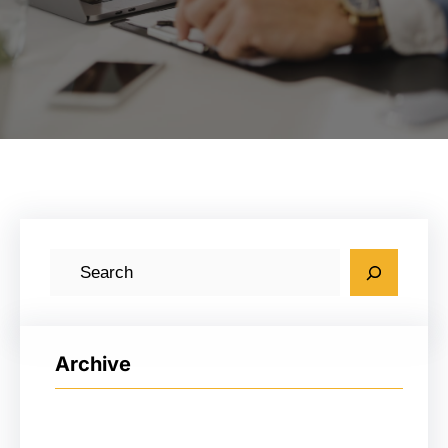
搜
索
Archive