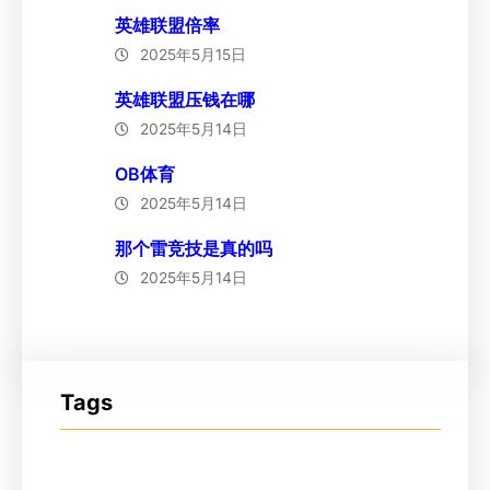
英雄联盟倍率
2025年5月15日
英雄联盟压钱在哪
2025年5月14日
OB体育
2025年5月14日
那个雷竞技是真的吗
2025年5月14日
Tags