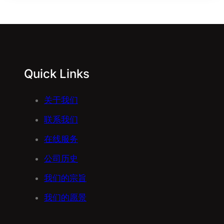
Quick Links
关于我们
联系我们
在线服务
公司历史
我们的宗旨
我们的愿景