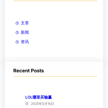
文章
新闻
资讯
Recent Posts
LOL哪里买输赢
2025年5月15日