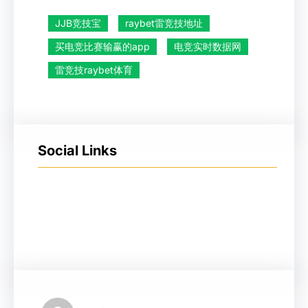
JJB竞技宝
raybet雷竞技地址
买电竞比赛输赢的app
电竞实时数据网
雷竞技raybet体育
Social Links
Facebook
Twitter
LinkedIn
Instagram