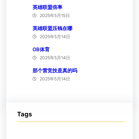
英雄联盟倍率
2025年5月15日
英雄联盟压钱在哪
2025年5月14日
OB体育
2025年5月14日
那个雷竞技是真的吗
2025年5月14日
Tags