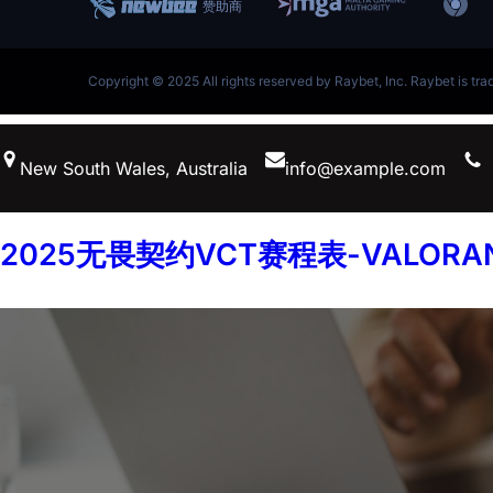
跳
New South Wales, Australia
info@example.com
至
内
容
2025无畏契约VCT赛程表-VALO