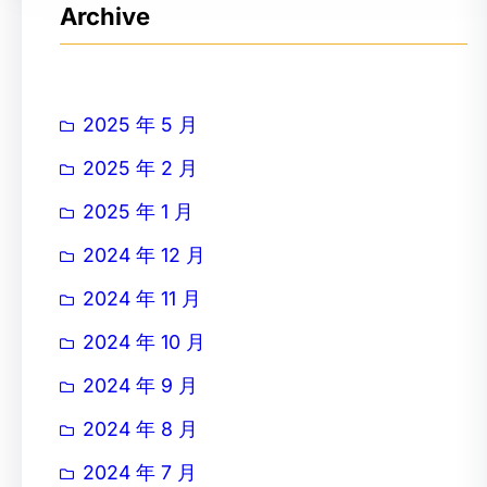
Archive
2025 年 5 月
2025 年 2 月
2025 年 1 月
2024 年 12 月
2024 年 11 月
2024 年 10 月
2024 年 9 月
2024 年 8 月
2024 年 7 月