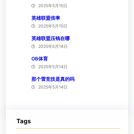
2025年5月15日
英雄联盟倍率
2025年5月15日
英雄联盟压钱在哪
2025年5月14日
OB体育
2025年5月14日
那个雷竞技是真的吗
2025年5月14日
Tags