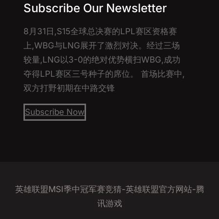
Subscribe Our Newsletter
8月31日,S15全球总决赛的LPL赛区资格赛
上,WBG与LNG展开了激烈对决。经过三场
较量,LNG以3-0的绝对优势横扫WBG,成功
夺得LPL赛区三号种子的席位。 首场比赛中,
双方打野初期在中路交锋
Subscribe Now
英雄联盟MSI季中冠军赛竞猜-英雄联盟官方网站-腾
讯游戏