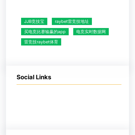
JJB竞技宝
raybet雷竞技地址
买电竞比赛输赢的app
电竞实时数据网
雷竞技raybet体育
Social Links
Facebook
Twitter
LinkedIn
Instagram