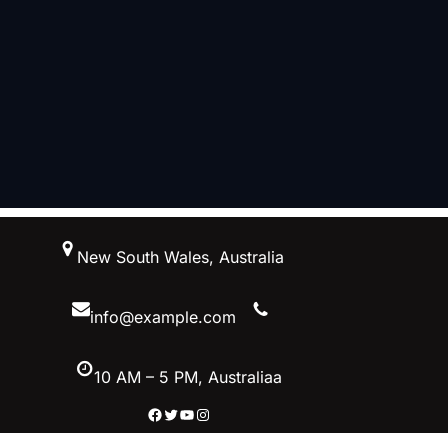
New South Wales, Australia
info@example.com
10 AM – 5 PM, Australiaa
Facebook
Twitter
YouTube
Instagram