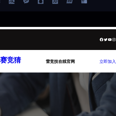
Facebo
Twitte
You
In
回赛竞猜
雷竞技在线官网
立即加入