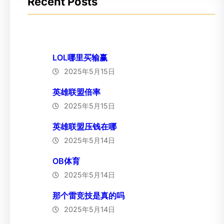
Recent Posts
LOL哪里买输赢
2025年5月15日
英雄联盟倍率
2025年5月15日
英雄联盟压钱在哪
2025年5月14日
OB体育
2025年5月14日
那个雷竞技是真的吗
2025年5月14日