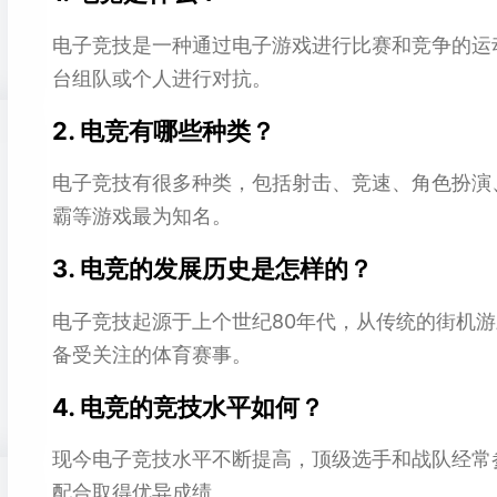
电子竞技是一种通过电子游戏进行比赛和竞争的运
台组队或个人进行对抗。
2. 电竞有哪些种类？
电子竞技有很多种类，包括射击、竞速、角色扮演
霸等游戏最为知名。
3. 电竞的发展历史是怎样的？
电子竞技起源于上个世纪80年代，从传统的街机
备受关注的体育赛事。
4. 电竞的竞技水平如何？
现今电子竞技水平不断提高，顶级选手和战队经常
配合取得优异成绩。