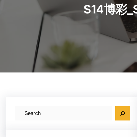
S14博彩
搜
索