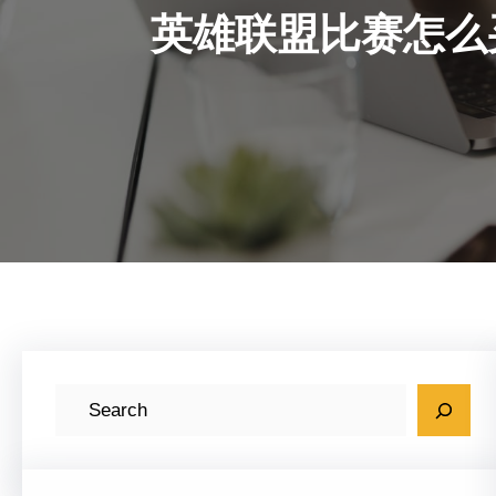
英雄联盟比赛怎么
搜
索