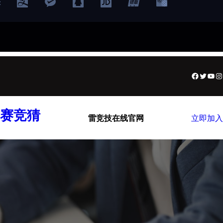
Facebo
Twitte
You
In
回赛竞猜
雷竞技在线官网
立即加入