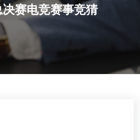
总决赛电竞赛事竞猜