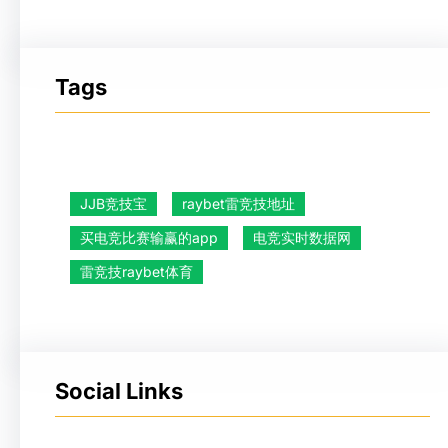
Tags
JJB竞技宝
raybet雷竞技地址
买电竞比赛输赢的app
电竞实时数据网
雷竞技raybet体育
Social Links