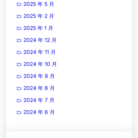
2025 年 5 月
2025 年 2 月
2025 年 1 月
2024 年 12 月
2024 年 11 月
2024 年 10 月
2024 年 9 月
2024 年 8 月
2024 年 7 月
2024 年 6 月