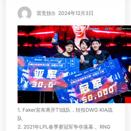
雷竞技
2024年12月3日
1. Faker宣布离开T1战队，转投DWG KIA战
队
2. 2021年LPL春季赛冠军争夺落幕， RNG