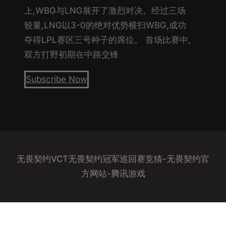
上,WBG与LNG展开了激烈对决。经过三场
较量,LNG以3-0的绝对优势横扫WBG,成功
夺得LPL赛区三号种子的席位。 首场比赛中,
双方打野初期在中路交锋
Subscribe Now
无畏契约VCT无畏契约冠军巡回赛竞猜-无畏契约官
方网站-腾讯游戏