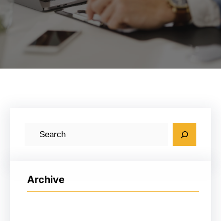
搜
索
Archive