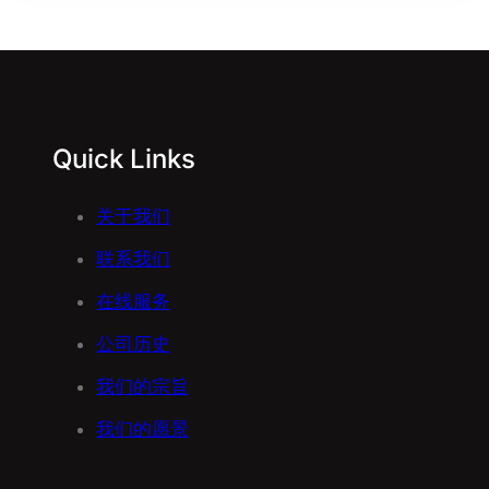
Quick Links
关于我们
联系我们
在线服务
公司历史
我们的宗旨
我们的愿景