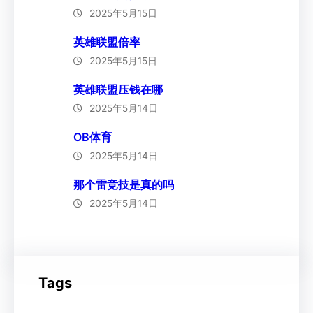
2025年5月15日
英雄联盟倍率
2025年5月15日
英雄联盟压钱在哪
2025年5月14日
OB体育
2025年5月14日
那个雷竞技是真的吗
2025年5月14日
Tags