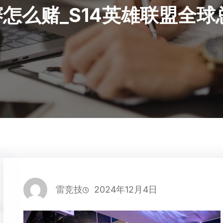
赛怎么赌_S14英雄联盟全
雷竞技
2024年12月4日