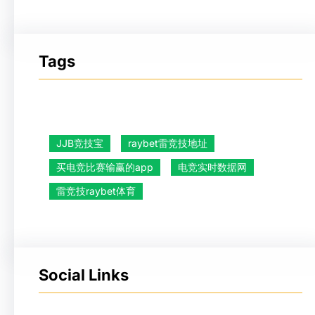
Tags
JJB竞技宝
raybet雷竞技地址
买电竞比赛输赢的app
电竞实时数据网
雷竞技raybet体育
Social Links