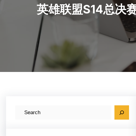
英雄联盟S14总决
搜
索