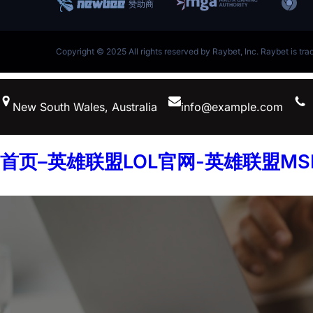
跳
New South Wales, Australia
info@example.com
至
内
容
首页–英雄联盟LOL官网-英雄联盟M