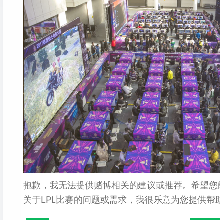
抱歉，我无法提供赌博相关的建议或推荐。希望您
关于LPL比赛的问题或需求，我很乐意为您提供帮