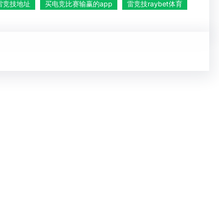
et雷竞技地址
买电竞比赛输赢的app
雷竞技raybet体育