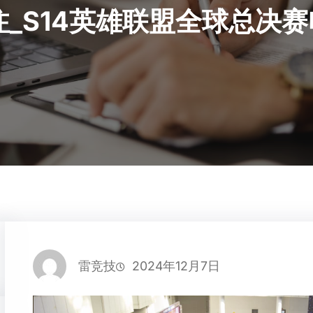
赌注_S14英雄联盟全球总决
雷竞技
2024年12月7日