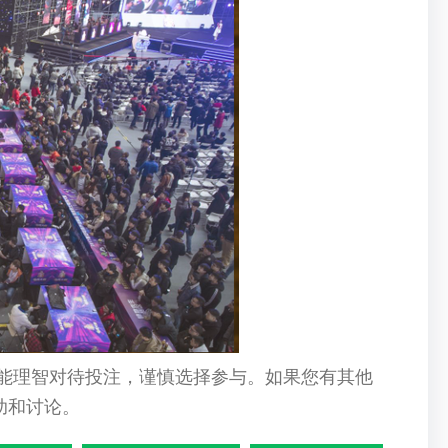
能理智对待投注，谨慎选择参与。如果您有其他
助和讨论。