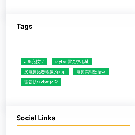
Tags
JJB竞技宝
raybet雷竞技地址
买电竞比赛输赢的app
电竞实时数据网
雷竞技raybet体育
Social Links