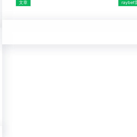
文章
rayb