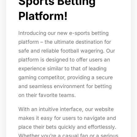
Sports Betting
Platform!
Introducing our new e-sports betting
platform – the ultimate destination for
safe and reliable football wagering. Our
platform is designed to offer users an
experience similar to that of leading
gaming competitor, providing a secure
and seamless environment for betting
on their favorite teams.
With an intuitive interface, our website
makes it easy for users to navigate and
place their bets quickly and effortlessly.
Whether you’re a casual fan or a serious