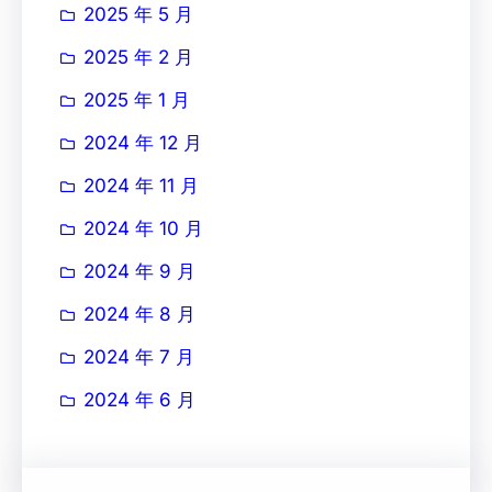
2025 年 5 月
2025 年 2 月
2025 年 1 月
2024 年 12 月
2024 年 11 月
2024 年 10 月
2024 年 9 月
2024 年 8 月
2024 年 7 月
2024 年 6 月