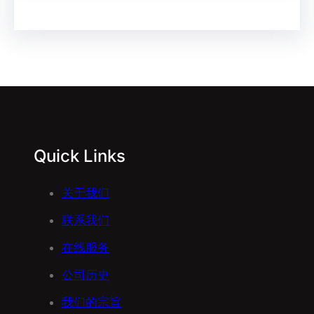
Quick Links
关于我们
联系我们
在线服务
公司历史
我们的宗旨