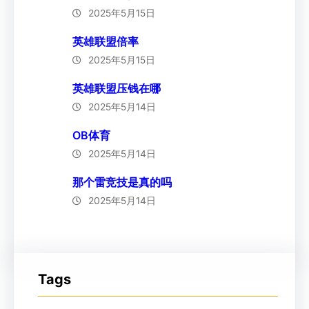
2025年5月15日
英雄联盟倍率
2025年5月15日
英雄联盟压钱在哪
2025年5月14日
OB体育
2025年5月14日
那个雷竞技是真的吗
2025年5月14日
Tags