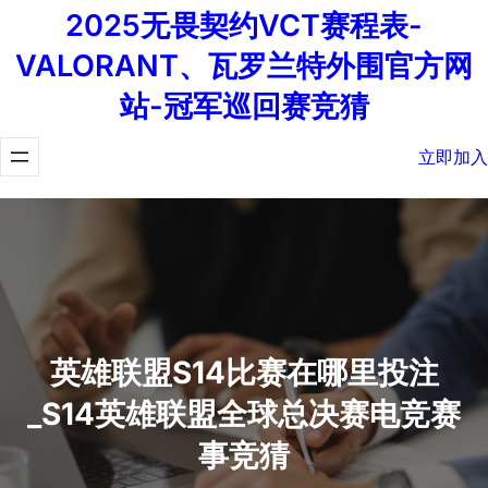
2025无畏契约VCT赛程表-
VALORANT、瓦罗兰特外围官方网
站-冠军巡回赛竞猜
立即加入
英雄联盟S14比赛在哪里投注
_S14英雄联盟全球总决赛电竞赛
事竞猜