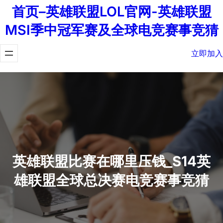
首页–英雄联盟LOL官网-英雄联盟
MSI季中冠军赛及全球电竞赛事竞猜
立即加入
英雄联盟比赛在哪里压钱_S14英
雄联盟全球总决赛电竞赛事竞猜