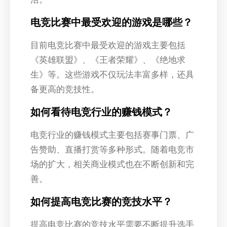
电竞比赛中最受欢迎的游戏是哪些？
目前电竞比赛中最受欢迎的游戏主要包括
《英雄联盟》、《王者荣耀》、《绝地求
生》等。这些游戏不仅玩法丰富多样，还具
备更高的竞技性。
如何看待电竞行业的赚钱模式？
电竞行业的赚钱模式主要包括赛事门票、广
告赞助、直播打赏等多种形式。随着电竞市
场的扩大，相关商业模式也在不断创新和完
善。
如何提高电竞比赛的竞技水平？
提高电竞比赛的竞技水平需要不断提升选手