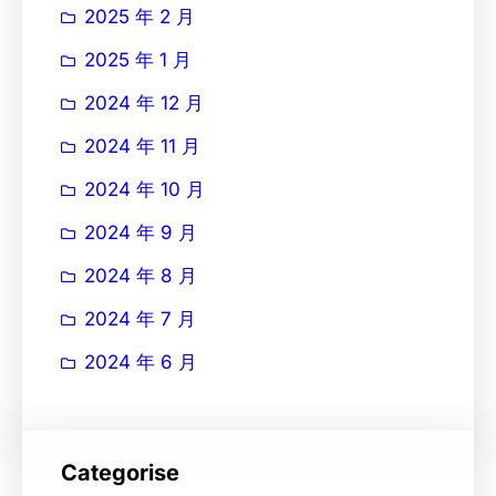
2025 年 2 月
2025 年 1 月
2024 年 12 月
2024 年 11 月
2024 年 10 月
2024 年 9 月
2024 年 8 月
2024 年 7 月
2024 年 6 月
Categorise