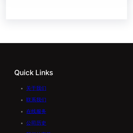
Quick Links
关于我们
联系我们
在线服务
公司历史