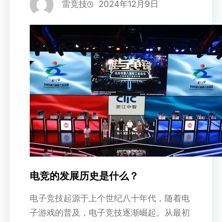
雷竞技
2024年12月9日
电竞的发展历史是什么？
电子竞技起源于上个世纪八十年代，随着电
子游戏的普及，电子竞技逐渐崛起。从最初