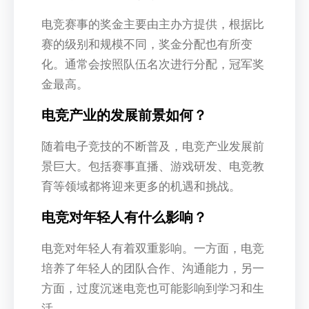
电竞赛事的奖金主要由主办方提供，根据比
赛的级别和规模不同，奖金分配也有所变
化。通常会按照队伍名次进行分配，冠军奖
金最高。
电竞产业的发展前景如何？
随着电子竞技的不断普及，电竞产业发展前
景巨大。包括赛事直播、游戏研发、电竞教
育等领域都将迎来更多的机遇和挑战。
电竞对年轻人有什么影响？
电竞对年轻人有着双重影响。一方面，电竞
培养了年轻人的团队合作、沟通能力，另一
方面，过度沉迷电竞也可能影响到学习和生
活。