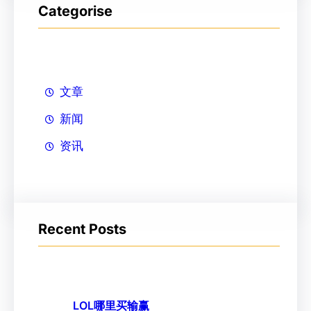
Categorise
文章
新闻
资讯
Recent Posts
LOL哪里买输赢