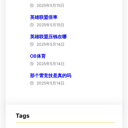
2025年5月15日
英雄联盟倍率
2025年5月15日
英雄联盟压钱在哪
2025年5月14日
OB体育
2025年5月14日
那个雷竞技是真的吗
2025年5月14日
Tags