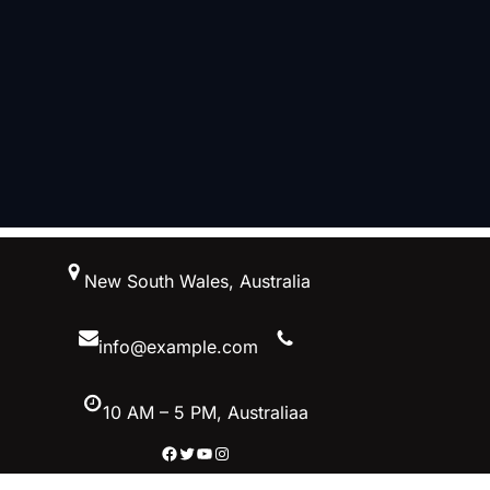
New South Wales, Australia
info@example.com
10 AM – 5 PM, Australiaa
Facebook
Twitter
YouTube
Instagram