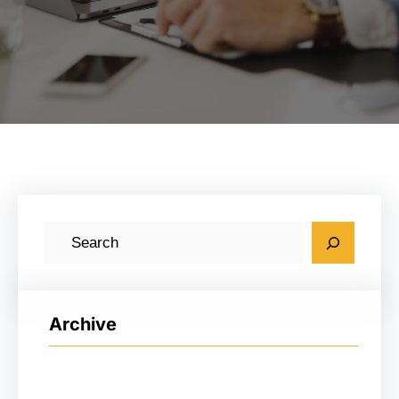
搜
索
Archive