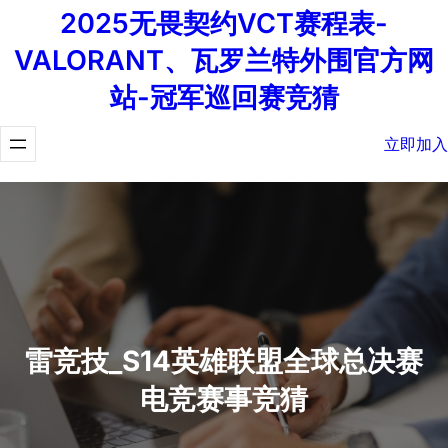
2025无畏契约VCT赛程表-
VALORANT、瓦罗兰特外围官方网
站-冠军巡回赛竞猜
立即加入
雷竞技_S14英雄联盟全球总决赛
电竞赛事竞猜