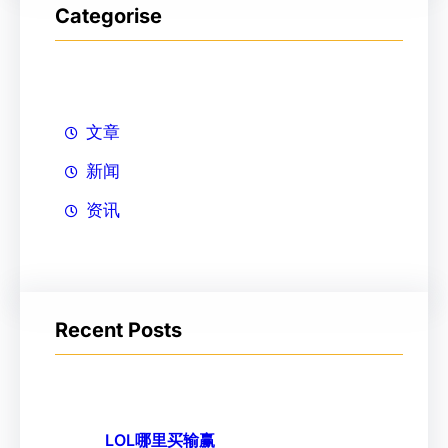
Categorise
文章
新闻
资讯
Recent Posts
LOL哪里买输赢