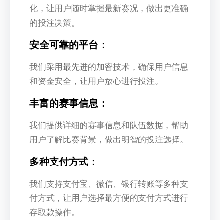
化，让用户随时掌握最新赛况，做出更准确
的投注决策。
安全可靠的平台：
我们采用最先进的加密技术，确保用户信息
和资金安全，让用户放心进行投注。
丰富的赛事信息：
我们提供详细的赛事信息和队伍数据，帮助
用户了解比赛背景，做出明智的投注选择。
多种支付方式：
我们支持支付宝、微信、银行转账等多种支
付方式，让用户选择最方便的支付方式进行
存取款操作。