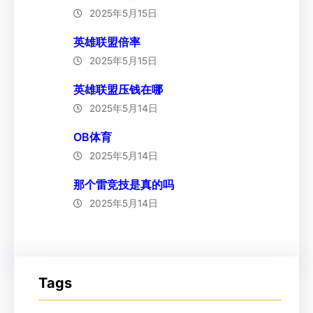
2025年5月15日
英雄联盟倍率
2025年5月15日
英雄联盟压钱在哪
2025年5月14日
OB体育
2025年5月14日
那个雷竞技是真的吗
2025年5月14日
Tags