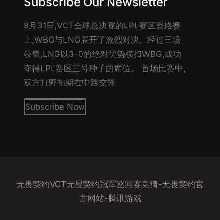
Subscribe Our Newsletter
8月31日,VCT全球总决赛的LPL赛区资格赛
上,WBG与LNG展开了激烈对决。经过三场
较量,LNG以3-0的绝对优势横扫WBG,成功
夺得LPL赛区三号种子的席位。 首场比赛中,
双方打野初期在中路交锋
Subscribe Now
无畏契约VCT无畏契约冠军巡回赛竞猜-无畏契约官
方网站-腾讯游戏