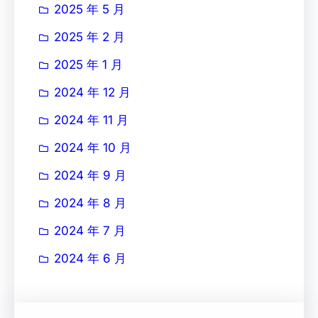
2025 年 5 月
2025 年 2 月
2025 年 1 月
2024 年 12 月
2024 年 11 月
2024 年 10 月
2024 年 9 月
2024 年 8 月
2024 年 7 月
2024 年 6 月