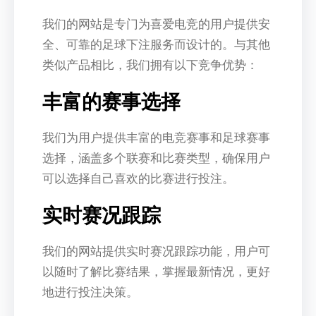
我们的网站是专门为喜爱电竞的用户提供安
全、可靠的足球下注服务而设计的。与其他
类似产品相比，我们拥有以下竞争优势：
丰富的赛事选择
我们为用户提供丰富的电竞赛事和足球赛事
选择，涵盖多个联赛和比赛类型，确保用户
可以选择自己喜欢的比赛进行投注。
实时赛况跟踪
我们的网站提供实时赛况跟踪功能，用户可
以随时了解比赛结果，掌握最新情况，更好
地进行投注决策。