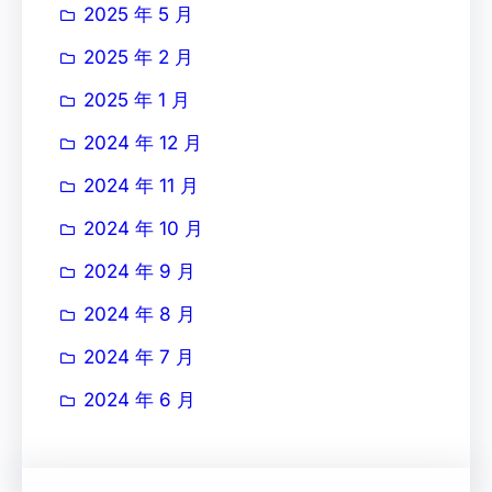
2025 年 5 月
2025 年 2 月
2025 年 1 月
2024 年 12 月
2024 年 11 月
2024 年 10 月
2024 年 9 月
2024 年 8 月
2024 年 7 月
2024 年 6 月