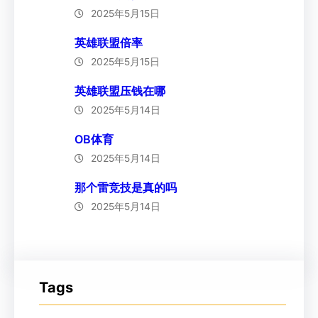
2025年5月15日
英雄联盟倍率
2025年5月15日
英雄联盟压钱在哪
2025年5月14日
OB体育
2025年5月14日
那个雷竞技是真的吗
2025年5月14日
Tags