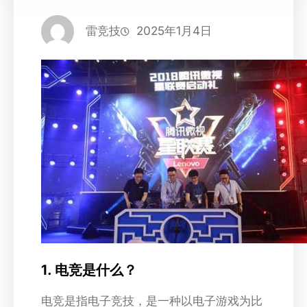
雷竞技
2025年1月4日
1. 电竞是什么？
电竞是指电子竞技，是一种以电子游戏为比