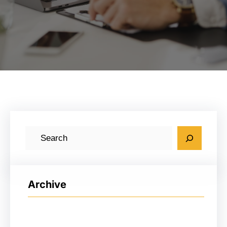
搜
索
Archive