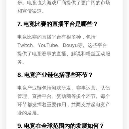
步。电竞也为游戏厂商提供了更广阔的市场
和宣传渠道。
7. 电竞比赛的直播平台是哪些？
电竞比赛的直播平台有很多种，包括
Twitch、YouTube、Douyu等。这些平台
提供了电竞赛事的直播、解说和粉丝互动服
务。
8. 电竞产业链包括哪些环节？
电竞产业链包括游戏研发、赛事运营、队伍
管理、直播平台、赞助商等多个环节。每个
环节都发挥着重要作用，共同支撑起电竞产
业的发展。
9. 电竞在全球范围内的发展如何？