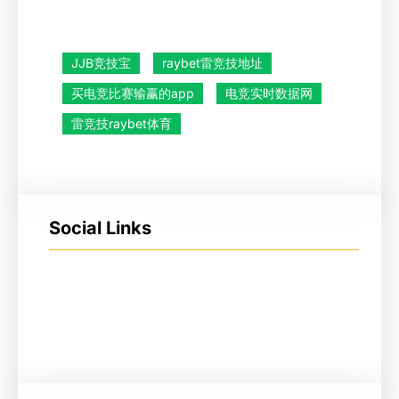
JJB竞技宝
raybet雷竞技地址
买电竞比赛输赢的app
电竞实时数据网
雷竞技raybet体育
Social Links
Facebook
Twitter
LinkedIn
Instagram