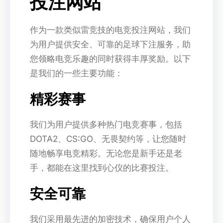
投注网站
作为一款类似雷竞技的电竞投注网站，我们
为用户提供安全、可靠的足球下注服务，助
您领略电竞乐趣的同时获得丰厚奖励。以下
是我们的一些主要功能：
精彩赛事
我们为用户提供多种热门电竞赛事，包括
DOTA2、CS:GO、无畏契约等，让您随时
随地畅享电竞精彩。无论您是新手还是老
手，都能在这里找到心仪的比赛投注。
安全可靠
我们采用最先进的加密技术，确保用户个人