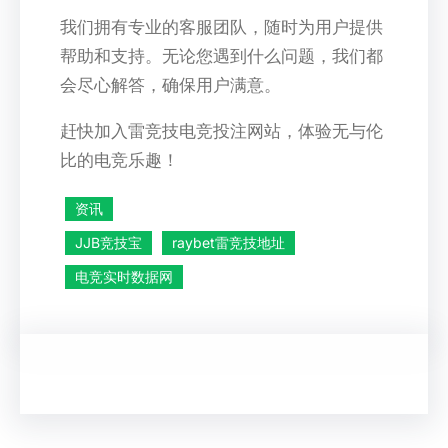
我们拥有专业的客服团队，随时为用户提供
帮助和支持。无论您遇到什么问题，我们都
会尽心解答，确保用户满意。
赶快加入雷竞技电竞投注网站，体验无与伦
比的电竞乐趣！
资讯
JJB竞技宝
raybet雷竞技地址
电竞实时数据网