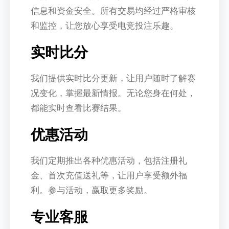
信息和资金安全。所有交易均经过严格审核
和监控，让您放心享受电竞投注乐趣。
实时比分
我们提供实时比分更新，让用户随时了解赛
况变化，掌握最新情报。无论您身在何处，
都能实时查看比赛结果。
优惠活动
我们定期推出各种优惠活动，包括注册礼
金、首次充值送礼等，让用户享受额外福
利。参与活动，赢取更多奖励。
专业客服