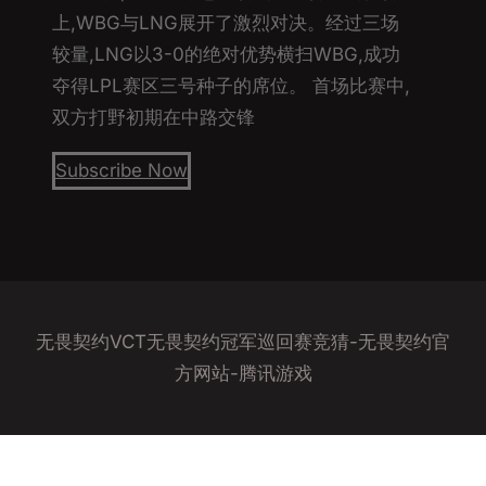
上,WBG与LNG展开了激烈对决。经过三场
较量,LNG以3-0的绝对优势横扫WBG,成功
夺得LPL赛区三号种子的席位。 首场比赛中,
双方打野初期在中路交锋
Subscribe Now
无畏契约VCT无畏契约冠军巡回赛竞猜-无畏契约官
方网站-腾讯游戏