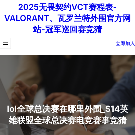
2025无畏契约VCT赛程表-
VALORANT、瓦罗兰特外围官方网
站-冠军巡回赛竞猜
立即加入
lol全球总决赛在哪里外围_S14英
雄联盟全球总决赛电竞赛事竞猜