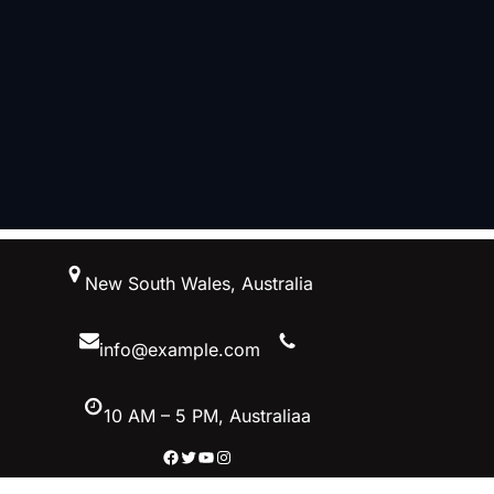
New South Wales, Australia
info@example.com
10 AM – 5 PM, Australiaa
Facebook
Twitter
YouTube
Instagram