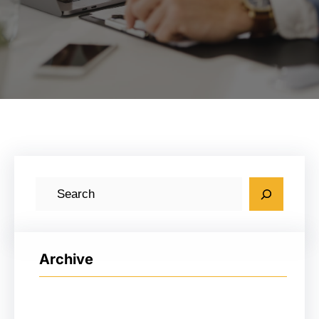
搜
索
Archive