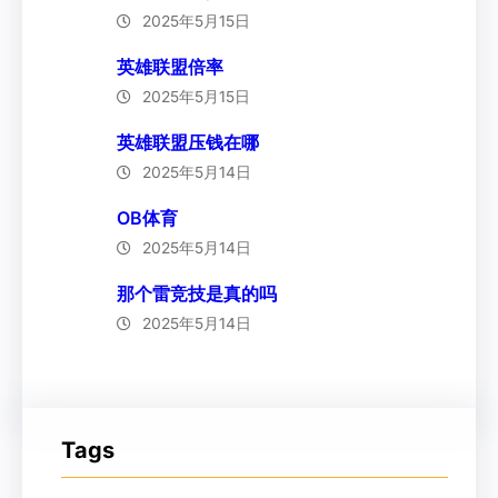
2025年5月15日
英雄联盟倍率
2025年5月15日
英雄联盟压钱在哪
2025年5月14日
OB体育
2025年5月14日
那个雷竞技是真的吗
2025年5月14日
Tags