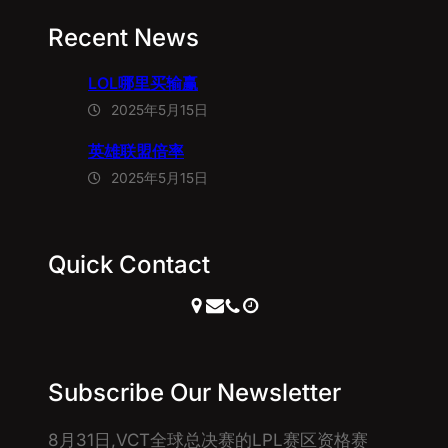
Recent News
LOL哪里买输赢
2025年5月15日
英雄联盟倍率
2025年5月15日
Quick Contact
Subscribe Our Newsletter
8月31日,VCT全球总决赛的LPL赛区资格赛