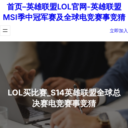
首页–英雄联盟LOL官网-英雄联盟
MSI季中冠军赛及全球电竞赛事竞猜
立即加入
LOL买比赛_S14英雄联盟全球总
决赛电竞赛事竞猜