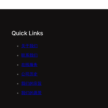
Quick Links
关于我们
联系我们
在线服务
公司历史
我们的宗旨
我们的愿景