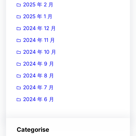
2025 年 2 月
2025 年 1 月
2024 年 12 月
2024 年 11 月
2024 年 10 月
2024 年 9 月
2024 年 8 月
2024 年 7 月
2024 年 6 月
Categorise