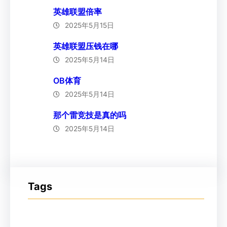
英雄联盟倍率
2025年5月15日
英雄联盟压钱在哪
2025年5月14日
OB体育
2025年5月14日
那个雷竞技是真的吗
2025年5月14日
Tags