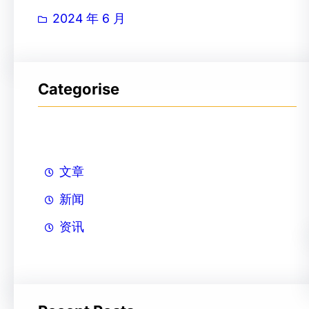
2024 年 6 月
Categorise
文章
新闻
资讯