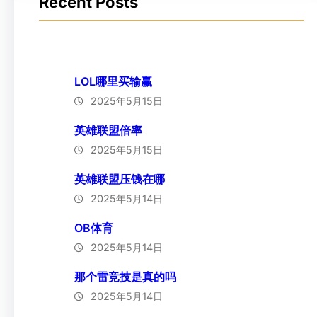
Recent Posts
LOL哪里买输赢
2025年5月15日
英雄联盟倍率
2025年5月15日
英雄联盟压钱在哪
2025年5月14日
OB体育
2025年5月14日
那个雷竞技是真的吗
2025年5月14日