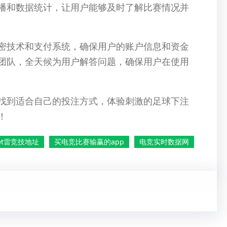
播和数据统计，让用户能够及时了解比赛情况并
密技术和支付系统，确保用户的账户信息和资金
团队，全天候为用户解答问题，确保用户在使用
找到适合自己的投注方式，体验刺激的足球下注
！
bet雷竞技地址
买电竞比赛输赢的app
电竞实时数据网