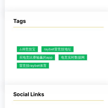
Tags
JJB竞技宝
raybet雷竞技地址
买电竞比赛输赢的app
电竞实时数据网
雷竞技raybet体育
Social Links