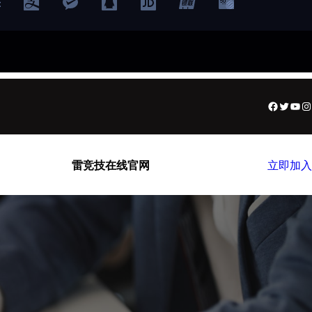
Facebo
Twitte
You
In
雷竞技在线官网
立即加入