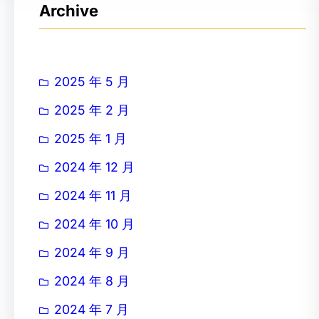
Archive
2025 年 5 月
2025 年 2 月
2025 年 1 月
2024 年 12 月
2024 年 11 月
2024 年 10 月
2024 年 9 月
2024 年 8 月
2024 年 7 月