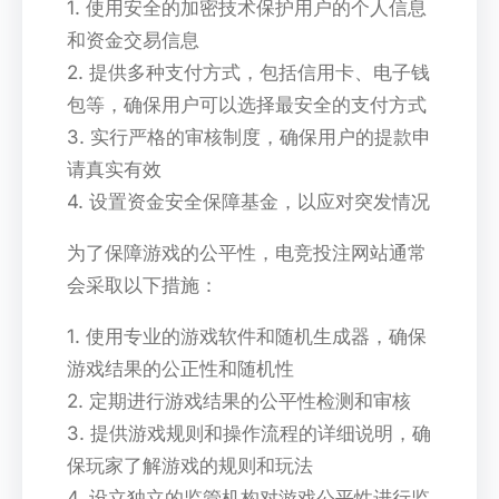
1. 使用安全的加密技术保护用户的个人信息
和资金交易信息
2. 提供多种支付方式，包括信用卡、电子钱
包等，确保用户可以选择最安全的支付方式
3. 实行严格的审核制度，确保用户的提款申
请真实有效
4. 设置资金安全保障基金，以应对突发情况
为了保障游戏的公平性，电竞投注网站通常
会采取以下措施：
1. 使用专业的游戏软件和随机生成器，确保
游戏结果的公正性和随机性
2. 定期进行游戏结果的公平性检测和审核
3. 提供游戏规则和操作流程的详细说明，确
保玩家了解游戏的规则和玩法
4. 设立独立的监管机构对游戏公平性进行监