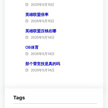
2025年5月15日
英雄联盟倍率
2025年5月15日
英雄联盟压钱在哪
2025年5月14日
OB体育
2025年5月14日
那个雷竞技是真的吗
2025年5月14日
Tags