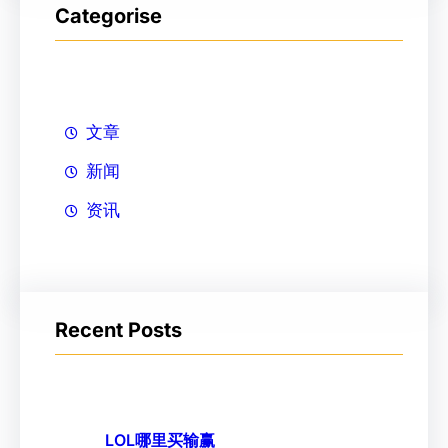
Categorise
文章
新闻
资讯
Recent Posts
LOL哪里买输赢