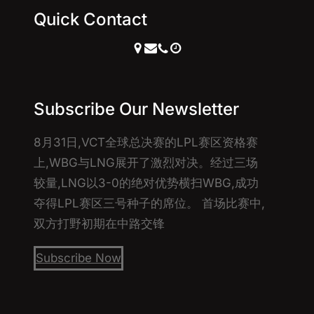
Quick Contact
Subscribe Our Newsletter
8月31日,VCT全球总决赛的LPL赛区资格赛
上,WBG与LNG展开了激烈对决。经过三场
较量,LNG以3-0的绝对优势横扫WBG,成功
夺得LPL赛区三号种子的席位。 首场比赛中,
双方打野初期在中路交锋
Subscribe Now