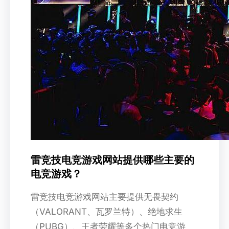
雷竞技电竞游戏网站提供哪些主要的
电竞游戏？
雷竞技电竞游戏网站主要提供无畏契约
（VALORANT、瓦罗兰特）、绝地求生
（PUBG）、王者荣耀等多个热门电竞游