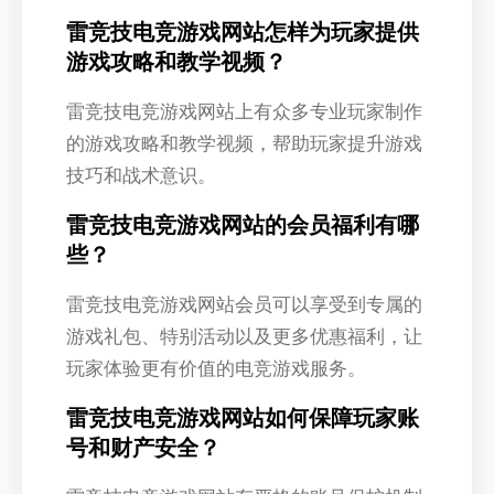
雷竞技电竞游戏网站怎样为玩家提供
游戏攻略和教学视频？
雷竞技电竞游戏网站上有众多专业玩家制作
的游戏攻略和教学视频，帮助玩家提升游戏
技巧和战术意识。
雷竞技电竞游戏网站的会员福利有哪
些？
雷竞技电竞游戏网站会员可以享受到专属的
游戏礼包、特别活动以及更多优惠福利，让
玩家体验更有价值的电竞游戏服务。
雷竞技电竞游戏网站如何保障玩家账
号和财产安全？