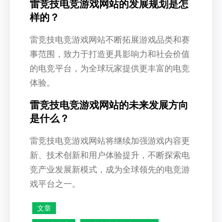
雷竞技电竞游戏网站的发展规划是怎
样的？
雷竞技电竞游戏网站不断拓展游戏品类和赛
事范围，致力于打造更具影响力和社会价值
的电竞平台，为全球玩家提供更丰富的电竞
体验。
雷竞技电竞游戏网站的未来发展方向
是什么？
雷竞技电竞游戏网站将继续加强游戏内容更
新、技术创新和用户体验提升，不断探索电
竞产业发展新模式，成为全球领先的电竞游
戏平台之一。
文章