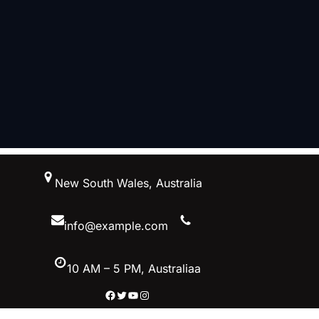
New South Wales, Australia
info@example.com
10 AM – 5 PM, Australiaa
Facebook
Twitter
YouTube
Instagram