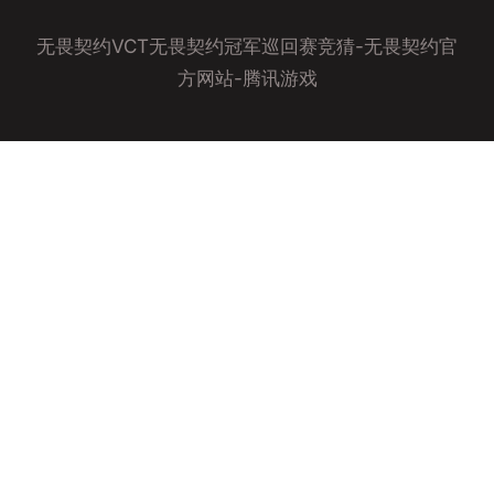
无畏契约VCT无畏契约冠军巡回赛竞猜-无畏契约官
方网站-腾讯游戏