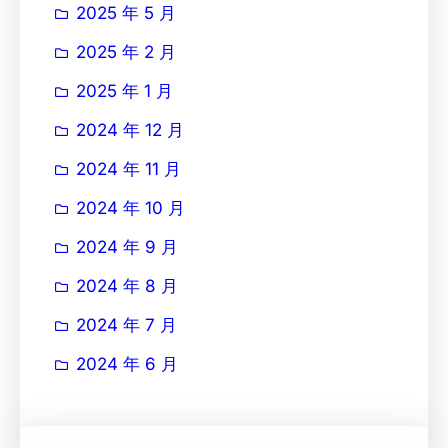
2025 年 5 月
2025 年 2 月
2025 年 1 月
2024 年 12 月
2024 年 11 月
2024 年 10 月
2024 年 9 月
2024 年 8 月
2024 年 7 月
2024 年 6 月