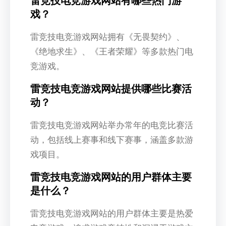
雷竞技电竞游戏网站有哪些热门游
戏？
雷竞技电竞游戏网站拥有《无畏契约》、
《绝地求生》、《王者荣耀》等多款热门电
竞游戏。
雷竞技电竞游戏网站提供哪些比赛活
动？
雷竞技电竞游戏网站举办常年的电竞比赛活
动，包括线上赛事和线下赛事，涵盖多款游
戏项目。
雷竞技电竞游戏网站的用户群体主要
是什么？
雷竞技电竞游戏网站的用户群体主要是热爱