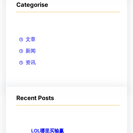
Categorise
文章
新闻
资讯
Recent Posts
LOL哪里买输赢