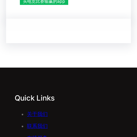
买电竞比赛输赢的app
Quick Links
关于我们
联系我们