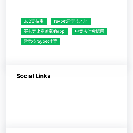
JJB竞技宝
raybet雷竞技地址
买电竞比赛输赢的app
电竞实时数据网
雷竞技raybet体育
Social Links
Facebook
Twitter
LinkedIn
Instagram