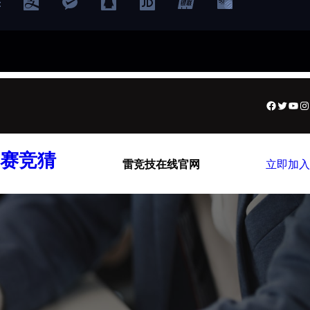
Facebo
Twitte
You
In
回赛竞猜
雷竞技在线官网
立即加入