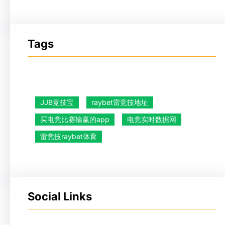
Tags
JJB竞技宝
raybet雷竞技地址
买电竞比赛输赢的app
电竞实时数据网
雷竞技raybet体育
Social Links