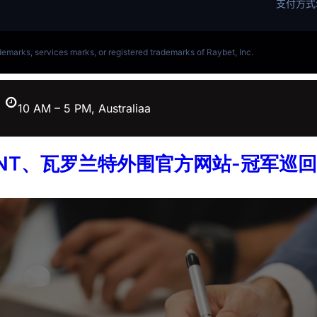
10 AM – 5 PM, Australiaa
RANT、瓦罗兰特外围官方网站-冠军巡