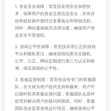
1. 资金安全保障：雷竞技采用安全加密技
术，保障用户的资金交易信息安全，所有存
款和提款操作都经过多重验证和审核流程。
同时，网站遵循相关法律法规，确保用户资
金安全不受侵犯。
2. 游戏公平性保障：雷竞技采用公正的游戏
平台和随机算法，确保游戏结果完全随机、
公平、公正。网站定期进行第三方认证和检
测，保证游戏的公平性。
3. 客服监督制度：雷竞技设有专门的客服团
队，全天候为用户提供支持和服务。用户可
以随时联系客服反馈问题，客服团队会及时
处理并解决用户的疑问和困扰。同时，客服
团队也会监督游戏运行情况，确保游戏公平