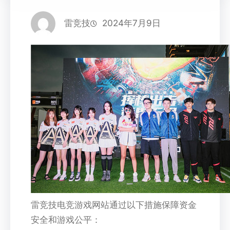
雷竞技
2024年7月9日
雷竞技电竞游戏网站通过以下措施保障资金
安全和游戏公平：