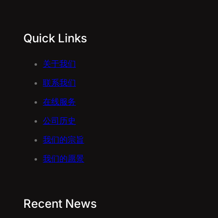
Quick Links
关于我们
联系我们
在线服务
公司历史
我们的宗旨
我们的愿景
Recent News