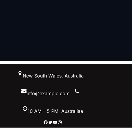
New South Wales, Australia
info@example.com
10 AM – 5 PM, Australiaa
Facebook
Twitter
YouTube
Instagram