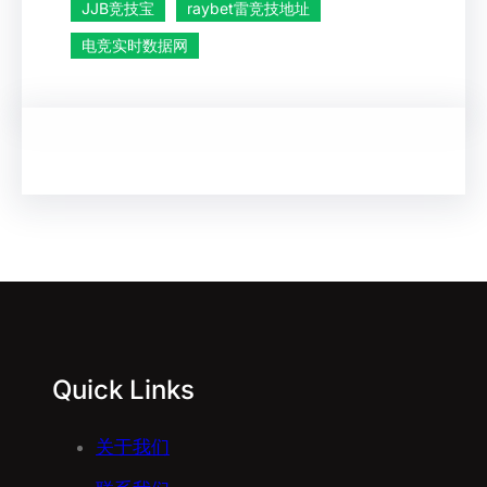
JJB竞技宝
raybet雷竞技地址
电竞实时数据网
Quick Links
关于我们