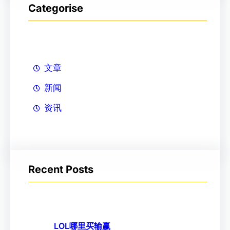
Categorise
文章
新闻
资讯
Recent Posts
LOL哪里买输赢