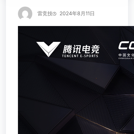
雷竞技
2024年8月11日