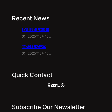
Recent News
LOL哪里买输赢
2025年5月15日
英雄联盟倍率
2025年5月15日
Quick Contact
Subscribe Our Newsletter