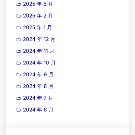
2025 年 5 月
2025 年 2 月
2025 年 1 月
2024 年 12 月
2024 年 11 月
2024 年 10 月
2024 年 9 月
2024 年 8 月
2024 年 7 月
2024 年 6 月