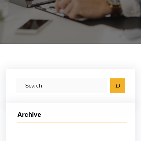
搜
索
Archive