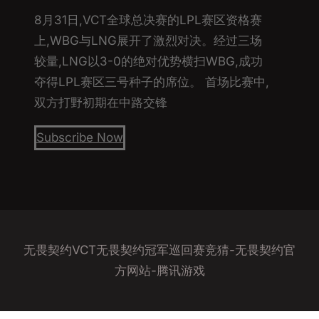
8月31日,VCT全球总决赛的LPL赛区资格赛
上,WBG与LNG展开了激烈对决。经过三场
较量,LNG以3-0的绝对优势横扫WBG,成功
夺得LPL赛区三号种子的席位。 首场比赛中,
双方打野初期在中路交锋
Subscribe Now
无畏契约VCT无畏契约冠军巡回赛竞猜-无畏契约官
方网站-腾讯游戏