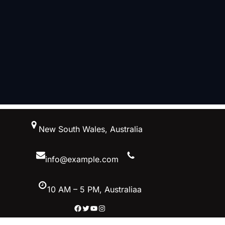
New South Wales, Australia
info@example.com
10 AM – 5 PM, Australiaa
Facebook
Twitter
YouTube
Instagram