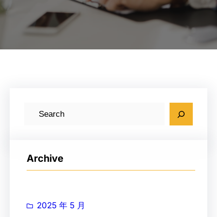
搜
索
Archive
2025 年 5 月