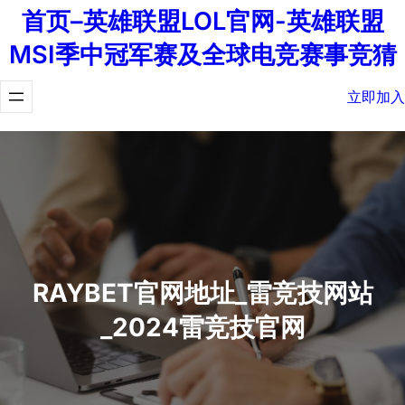
首页–英雄联盟LOL官网-英雄联盟
MSI季中冠军赛及全球电竞赛事竞猜
立即加入
RAYBET官网地址_雷竞技网站
_2024雷竞技官网