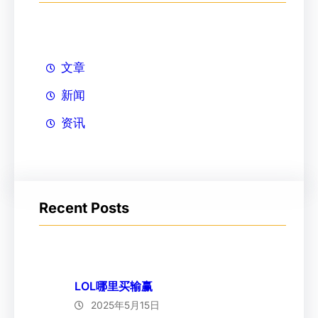
文章
新闻
资讯
Recent Posts
LOL哪里买输赢
2025年5月15日