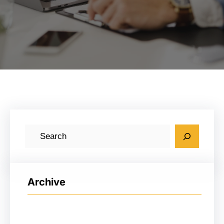
搜
索
Archive