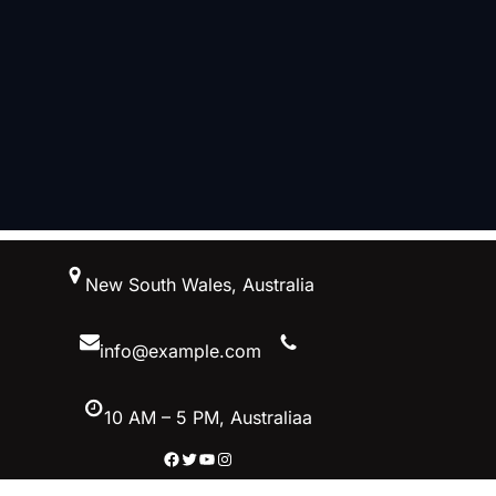
New South Wales, Australia
info@example.com
10 AM – 5 PM, Australiaa
Facebook
Twitter
YouTube
Instagram