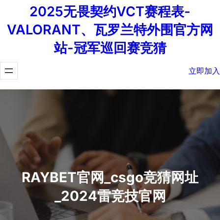
2025无畏契约VCT赛程表-
VALORANT、瓦罗兰特外围官方网
站-冠军巡回赛竞猜
立即加入
RAYBET官网_csgo竞猜网址
_2024雷竞技官网