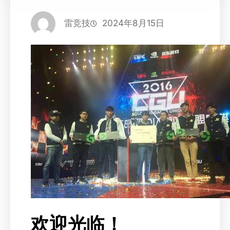
雷竞技
2024年8月15日
欢迎光临！