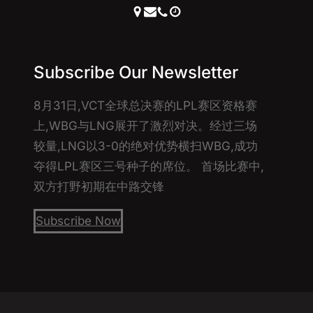
Subscribe Our Newsletter
8月31日,VCT全球总决赛的LPL赛区资格赛
上,WBG与LNG展开了激烈对决。经过三场
较量,LNG以3-0的绝对优势横扫WBG,成功
夺得LPL赛区三号种子的席位。 首场比赛中,
双方打野初期在中路交锋
Subscribe Now