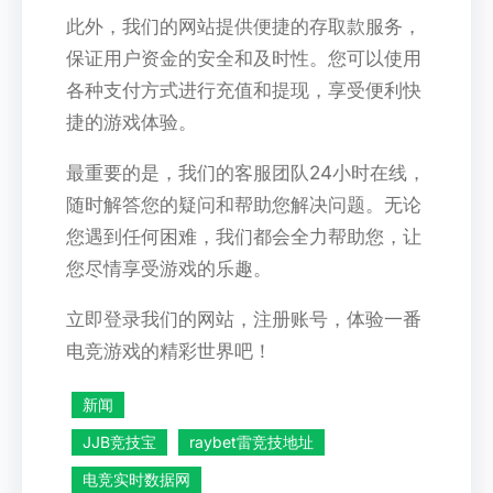
此外，我们的网站提供便捷的存取款服务，
保证用户资金的安全和及时性。您可以使用
各种支付方式进行充值和提现，享受便利快
捷的游戏体验。
最重要的是，我们的客服团队24小时在线，
随时解答您的疑问和帮助您解决问题。无论
您遇到任何困难，我们都会全力帮助您，让
您尽情享受游戏的乐趣。
立即登录我们的网站，注册账号，体验一番
电竞游戏的精彩世界吧！
新闻
JJB竞技宝
raybet雷竞技地址
电竞实时数据网