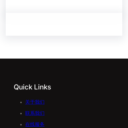
Quick Links
关于我们
联系我们
在线服务