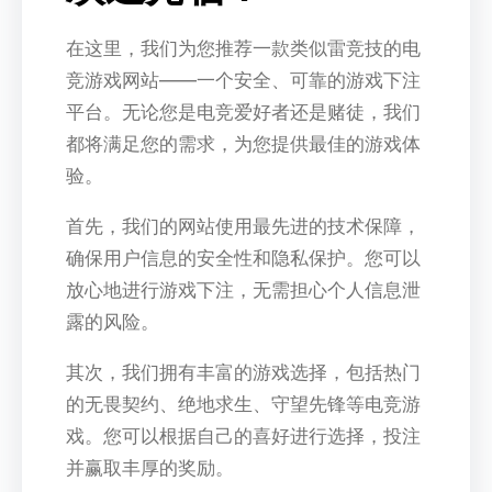
在这里，我们为您推荐一款类似雷竞技的电
竞游戏网站——一个安全、可靠的游戏下注
平台。无论您是电竞爱好者还是赌徒，我们
都将满足您的需求，为您提供最佳的游戏体
验。
首先，我们的网站使用最先进的技术保障，
确保用户信息的安全性和隐私保护。您可以
放心地进行游戏下注，无需担心个人信息泄
露的风险。
其次，我们拥有丰富的游戏选择，包括热门
的无畏契约、绝地求生、守望先锋等电竞游
戏。您可以根据自己的喜好进行选择，投注
并赢取丰厚的奖励。