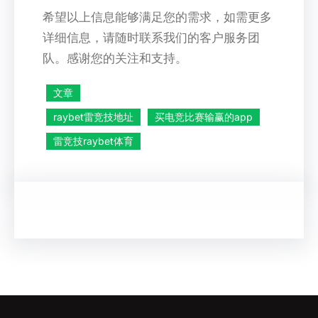
希望以上信息能够满足您的需求，如需更多
详细信息，请随时联系我们的客户服务团
队。感谢您的关注和支持。
文章
raybet雷竞技地址
买电竞比赛输赢的app
雷竞技raybet体育