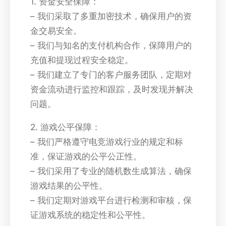
1. 资金安全保障：
– 我们采取了多重加密技术，确保用户的资
金交易安全。
– 我们与知名的支付机构合作，保障用户的
充值和提现过程安全稳定。
– 我们建立了专门的客户服务团队，定期对
资金流动进行监控和跟踪，及时发现并解决
问题。
2. 游戏公平保障：
– 我们严格遵守电竞游戏行业的规定和标
准，保证游戏的公平公正性。
– 我们采用了专业的随机数生成算法，确保
游戏结果的公平性。
– 我们定期对游戏平台进行检测和审核，保
证游戏系统的稳定性和公平性。