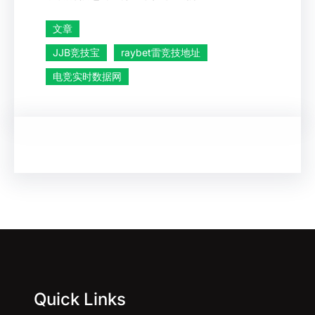
文章
JJB竞技宝
raybet雷竞技地址
电竞实时数据网
Quick Links