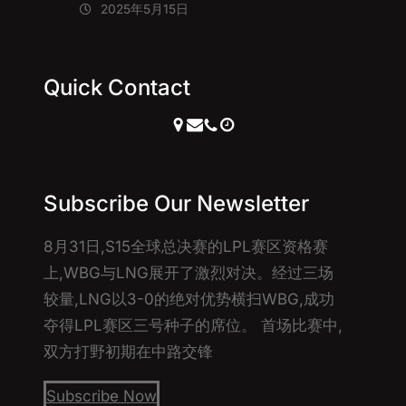
2025年5月15日
Quick Contact
Subscribe Our Newsletter
8月31日,S15全球总决赛的LPL赛区资格赛
上,WBG与LNG展开了激烈对决。经过三场
较量,LNG以3-0的绝对优势横扫WBG,成功
夺得LPL赛区三号种子的席位。 首场比赛中,
双方打野初期在中路交锋
Subscribe Now