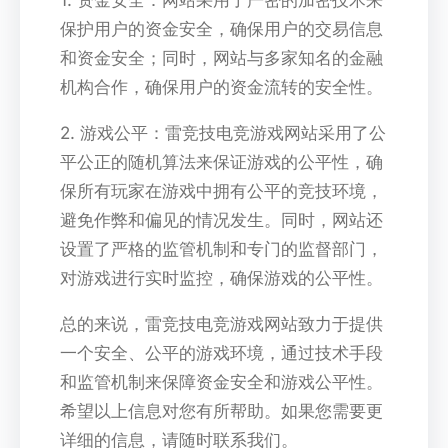
保护用户的资金安全，确保用户的交易信息
和资金安全；同时，网站与多家知名的金融
机构合作，确保用户的资金流转的安全性。
2. 游戏公平：雷竞技电竞游戏网站采用了公
平公正的随机算法来保证游戏的公平性，确
保所有玩家在游戏中拥有公平的竞技环境，
避免作弊和偏见的情况发生。同时，网站还
设置了严格的监管机制和专门的监督部门，
对游戏进行实时监控，确保游戏的公平性。
总的来说，雷竞技电竞游戏网站致力于提供
一个安全、公平的游戏环境，通过技术手段
和监管机制来保障资金安全和游戏公平性。
希望以上信息对您有所帮助。如果您需要更
详细的信息，请随时联系我们。