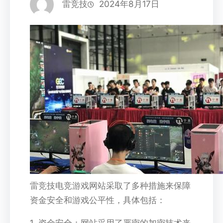
雷竞技
2024年8月17日
雷竞技电竞游戏网站采取了多种措施来保障
资金安全和游戏公平性，具体包括：
1. 资金安全：网站采用了严密的加密技术来