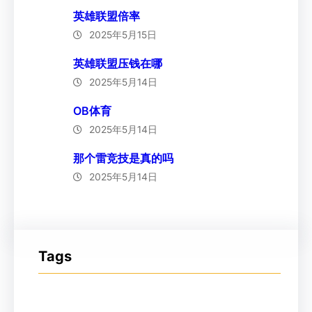
英雄联盟倍率
2025年5月15日
英雄联盟压钱在哪
2025年5月14日
OB体育
2025年5月14日
那个雷竞技是真的吗
2025年5月14日
Tags