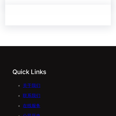
Quick Links
关于我们
联系我们
在线服务
公司历史