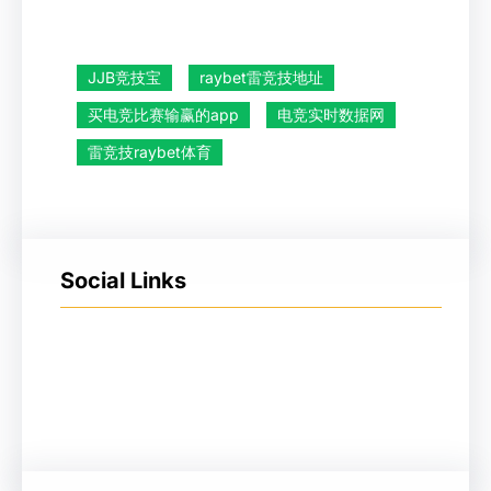
JJB竞技宝
raybet雷竞技地址
买电竞比赛输赢的app
电竞实时数据网
雷竞技raybet体育
Social Links
Facebook
Twitter
LinkedIn
Instagram