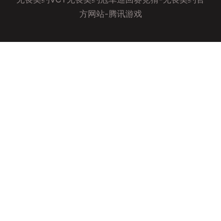
方网站-腾讯游戏