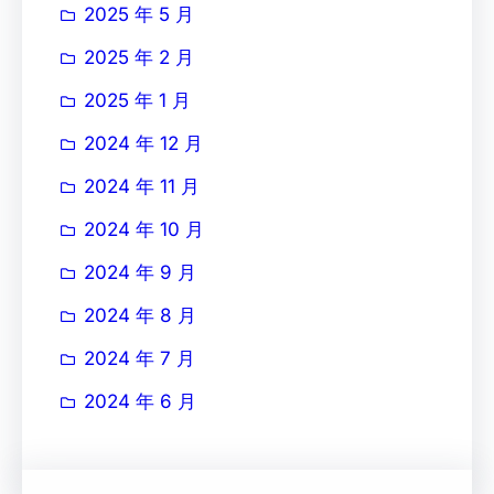
2025 年 5 月
2025 年 2 月
2025 年 1 月
2024 年 12 月
2024 年 11 月
2024 年 10 月
2024 年 9 月
2024 年 8 月
2024 年 7 月
2024 年 6 月