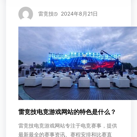
雷竞技
2024年8月21日
雷竞技电竞游戏网站的特色是什么？
雷竞技电竞游戏网站专注于电竞赛事，提供
最新最全的赛事资讯、赛程安排和比赛直