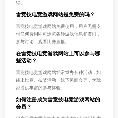
得。
雷竞技电竞游戏网站是免费的吗？
雷竞技电竞游戏网站免费使用，用户无需支
付任何费用即可浏览各种游戏信息和资讯，
参与讨论，观看比赛直播。
在雷竞技电竞游戏网站上可以参与哪
些活动？
雷竞技电竞游戏网站经常举办各种活动，如
线上比赛、抽奖活动、线下见面会等，为玩
家提供丰富的参与体验。
如何注册成为雷竞技电竞游戏网站的
会员？