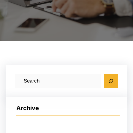
搜
索
Archive