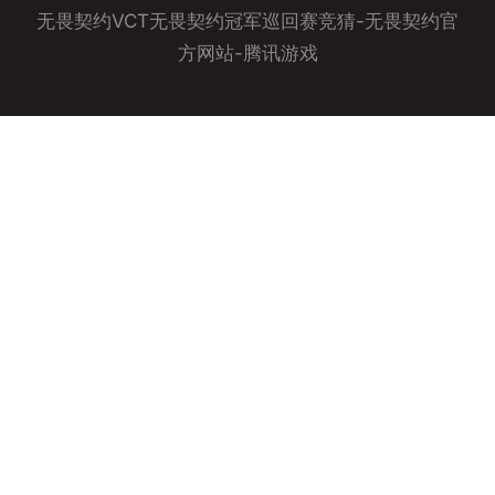
无畏契约VCT无畏契约冠军巡回赛竞猜-无畏契约官
方网站-腾讯游戏