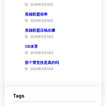
2025年5月15日
英雄联盟倍率
2025年5月15日
英雄联盟压钱在哪
2025年5月14日
OB体育
2025年5月14日
那个雷竞技是真的吗
2025年5月14日
Tags