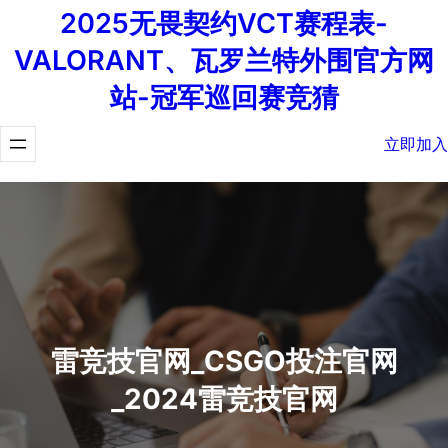
2025无畏契约VCT赛程表-
VALORANT、瓦罗兰特外围官方网
站-冠军巡回赛竞猜
立即加入
雷竞技官网_CSGO投注官网
_2024雷竞技官网