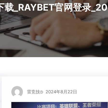
p下载_RAYBET官网登录_
雷竞技
2024年8月22日