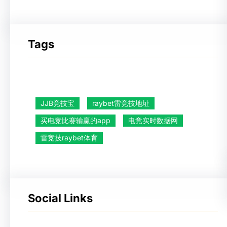
Tags
JJB竞技宝
raybet雷竞技地址
买电竞比赛输赢的app
电竞实时数据网
雷竞技raybet体育
Social Links