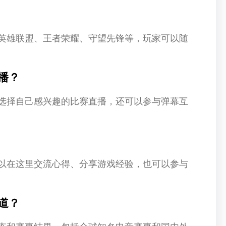
英雄联盟、王者荣耀、守望先锋等，玩家可以随
播？
选择自己感兴趣的比赛直播，还可以参与弹幕互
以在这里交流心得、分享游戏经验，也可以参与
道？