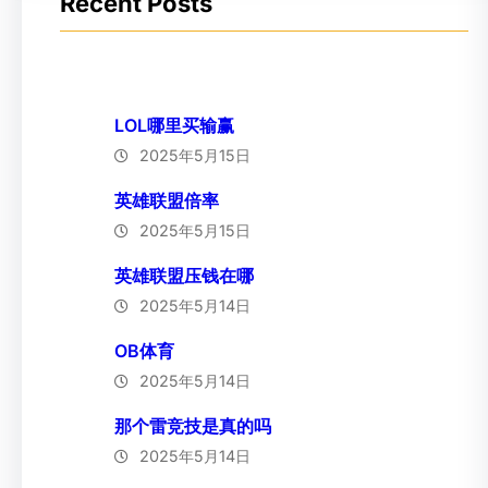
Recent Posts
LOL哪里买输赢
2025年5月15日
英雄联盟倍率
2025年5月15日
英雄联盟压钱在哪
2025年5月14日
OB体育
2025年5月14日
那个雷竞技是真的吗
2025年5月14日