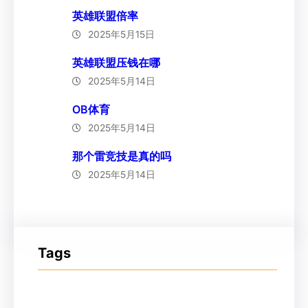
英雄联盟倍率
2025年5月15日
英雄联盟压钱在哪
2025年5月14日
OB体育
2025年5月14日
那个雷竞技是真的吗
2025年5月14日
Tags