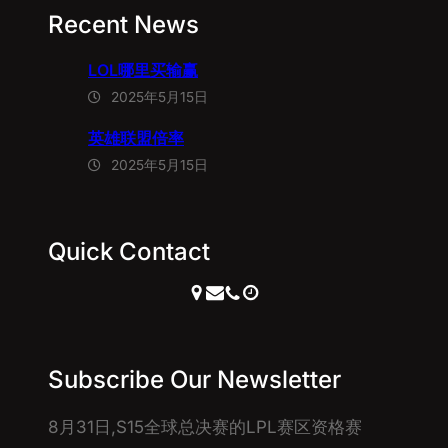
Recent News
LOL哪里买输赢
2025年5月15日
英雄联盟倍率
2025年5月15日
Quick Contact
Subscribe Our Newsletter
8月31日,S15全球总决赛的LPL赛区资格赛