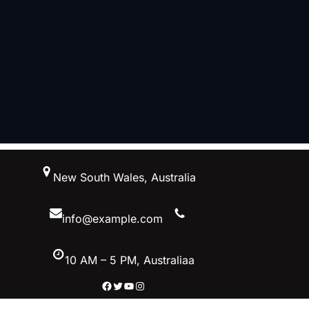
New South Wales, Australia
info@example.com
10 AM – 5 PM, Australiaa
Facebook
Twitter
YouTube
Instagram