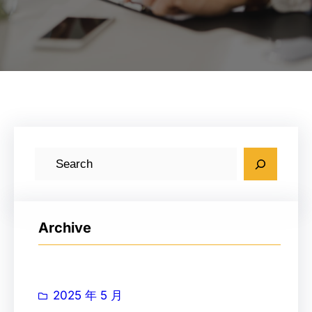
搜
索
Archive
2025 年 5 月