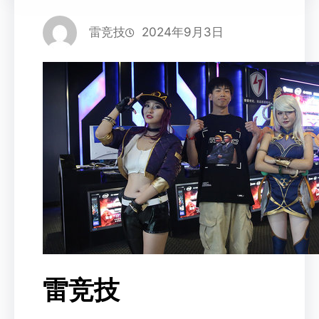
雷竞技
2024年9月3日
雷竞技