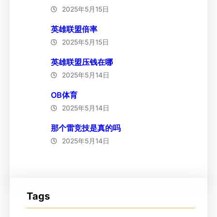
2025年5月15日
英雄联盟倍率
2025年5月15日
英雄联盟压钱在哪
2025年5月14日
OB体育
2025年5月14日
那个雷竞技是真的吗
2025年5月14日
Tags