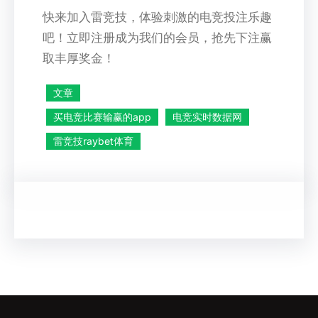
快来加入雷竞技，体验刺激的电竞投注乐趣
吧！立即注册成为我们的会员，抢先下注赢
取丰厚奖金！
文章
买电竞比赛输赢的app
电竞实时数据网
雷竞技raybet体育