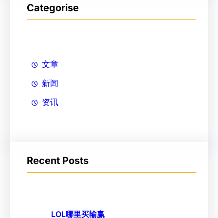
Categorise
文章
新闻
资讯
Recent Posts
LOL哪里买输赢