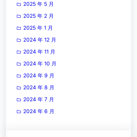
2025 年 5 月
2025 年 2 月
2025 年 1 月
2024 年 12 月
2024 年 11 月
2024 年 10 月
2024 年 9 月
2024 年 8 月
2024 年 7 月
2024 年 6 月