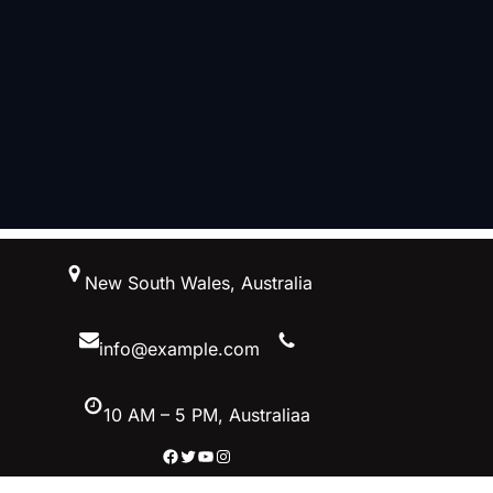
New South Wales, Australia
info@example.com
10 AM – 5 PM, Australiaa
Facebook
Twitter
YouTube
Instagram