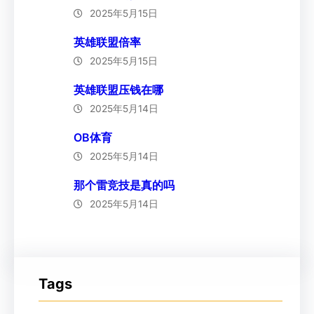
2025年5月15日
英雄联盟倍率
2025年5月15日
英雄联盟压钱在哪
2025年5月14日
OB体育
2025年5月14日
那个雷竞技是真的吗
2025年5月14日
Tags