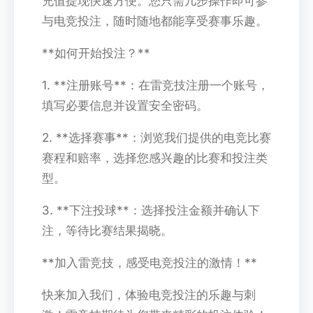
充值提现快速方便。您只需几步操作即可参
与电竞投注，随时随地都能享受赛事乐趣。
**如何开始投注？**
1. **注册账号**：在雷竞技注册一个账号，
填写必要信息并设置安全密码。
2. **选择赛事**：浏览我们提供的电竞比赛
赛程和赔率，选择您感兴趣的比赛和投注类
型。
3. **下注投球**：选择投注金额并确认下
注，等待比赛结果揭晓。
**加入雷竞技，感受电竞投注的激情！**
快来加入我们，体验电竞投注的乐趣与刺