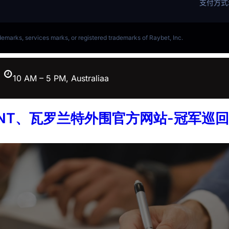
10 AM – 5 PM, Australiaa
RANT、瓦罗兰特外围官方网站-冠军巡