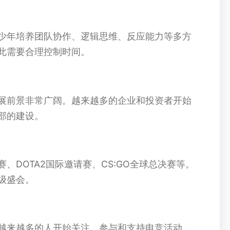
少年培养团队协作、逻辑思维、反应能力等多方
此需要合理控制时间。
展前景非常广阔。越来越多的企业和投资者开始
部的建设。
DOTA2国际邀请赛、CS:GO全球总决赛等。
级盛会。
越来越多的人开始关注、参与和支持电竞活动，