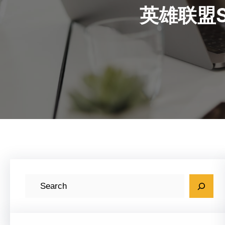
英雄联盟
搜
索