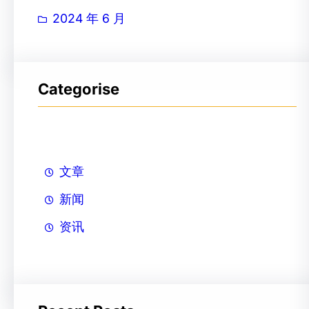
2024 年 6 月
Categorise
文章
新闻
资讯