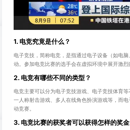
1. 电竞究竟是什么？
电子竞技，简称电竞，是指通过电子设备（如电脑
动。参加电竞比赛的选手会在虚拟环境中展开激烈
2. 电竞有哪些不同的类型？
电竞主要可以分为电子竞技游戏、电子竞技体育等
一人称射击游戏、多人在线角色扮演游戏等，而电
动竞赛。
3. 电竞比赛的获奖者可以获得怎样的奖金