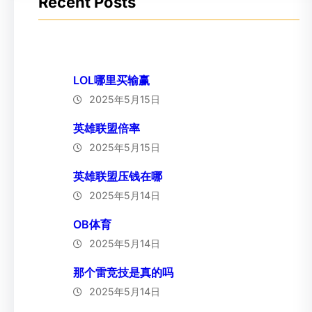
Recent Posts
LOL哪里买输赢
2025年5月15日
英雄联盟倍率
2025年5月15日
英雄联盟压钱在哪
2025年5月14日
OB体育
2025年5月14日
那个雷竞技是真的吗
2025年5月14日