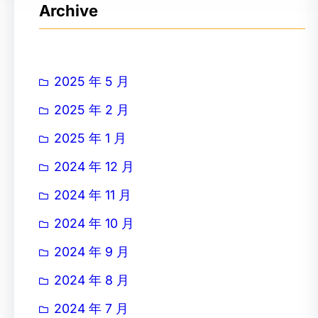
Archive
2025 年 5 月
2025 年 2 月
2025 年 1 月
2024 年 12 月
2024 年 11 月
2024 年 10 月
2024 年 9 月
2024 年 8 月
2024 年 7 月