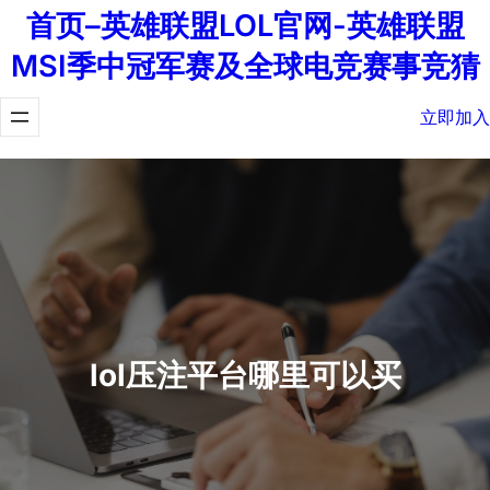
首页–英雄联盟LOL官网-英雄联盟
MSI季中冠军赛及全球电竞赛事竞猜
立即加入
lol压注平台哪里可以买