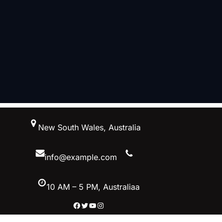
New South Wales, Australia
info@example.com
10 AM – 5 PM, Australiaa
Facebook
Twitter
YouTube
Instagram