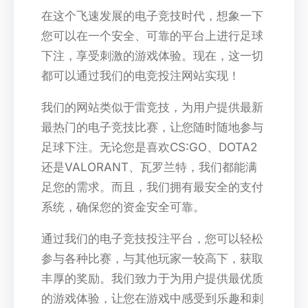
在这个飞速发展的电子竞技时代，想象一下
您可以在一个安全、可靠的平台上进行足球
下注，享受刺激的游戏体验。现在，这一切
都可以通过我们的电竞投注网站实现！
我们的网站类似于雷竞技，为用户提供最新
最热门的电子竞技比赛，让您随时随地参与
足球下注。无论您是喜欢CS:GO、DOTA2
还是VALORANT、瓦罗兰特，我们都能满
足您的需求。而且，我们拥有最安全的支付
系统，确保您的资金安全可靠。
通过我们的电子竞技投注平台，您可以轻松
参与各种比赛，与其他玩家一较高下，获取
丰厚的奖励。我们致力于为用户提供最优质
的游戏体验，让您在游戏中感受到乐趣和刺