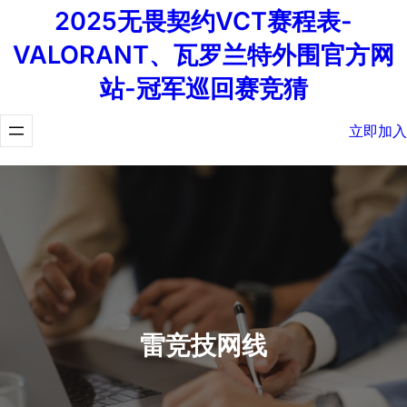
2025无畏契约VCT赛程表-
VALORANT、瓦罗兰特外围官方网
站-冠军巡回赛竞猜
立即加入
雷竞技网线