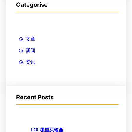
Categorise
文章
新闻
资讯
Recent Posts
LOL哪里买输赢