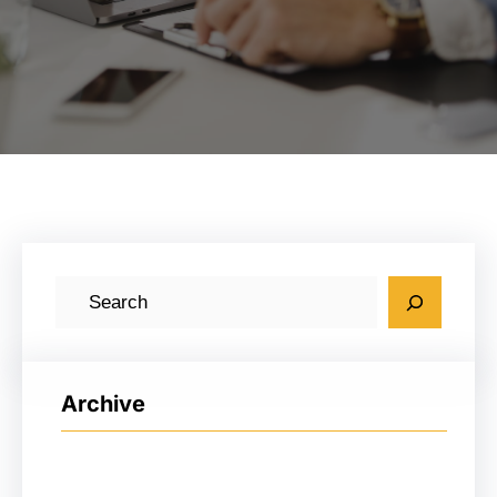
搜
索
Archive