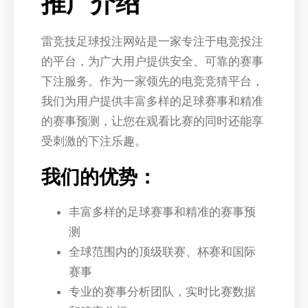
推广介绍
雷竞技足球投注网站是一家专注于电竞投注
的平台，为广大用户提供安全、可靠的赛事
下注服务。作为一家领先的电竞竞猜平台，
我们为用户提供丰富多样的足球赛事和精准
的赛事预测，让您在观看比赛的同时还能享
受刺激的下注乐趣。
我们的优势：
丰富多样的足球赛事和精准的赛事预
测
全球范围内的顶级联赛、杯赛和国际
赛事
专业的赛事分析团队，实时比赛数据