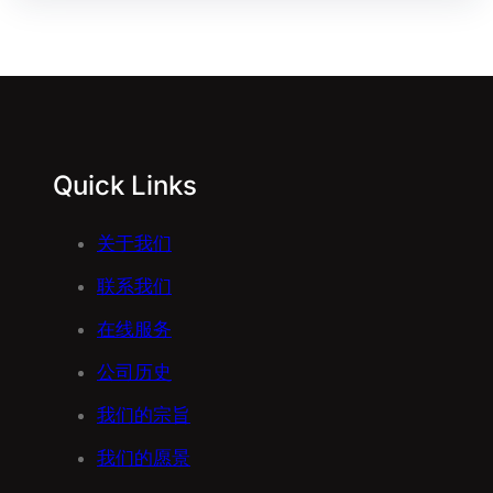
Quick Links
关于我们
联系我们
在线服务
公司历史
我们的宗旨
我们的愿景