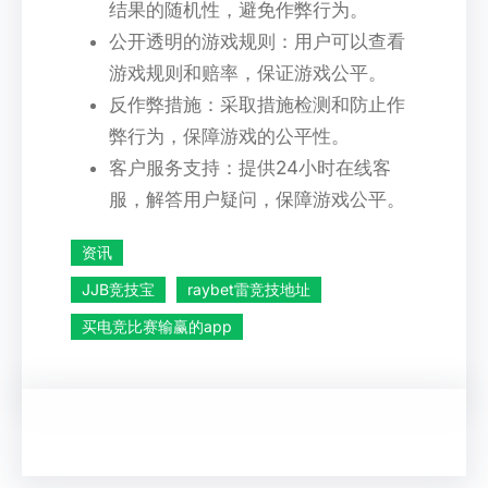
结果的随机性，避免作弊行为。
公开透明的游戏规则：用户可以查看
游戏规则和赔率，保证游戏公平。
反作弊措施：采取措施检测和防止作
弊行为，保障游戏的公平性。
客户服务支持：提供24小时在线客
服，解答用户疑问，保障游戏公平。
资讯
JJB竞技宝
raybet雷竞技地址
买电竞比赛输赢的app